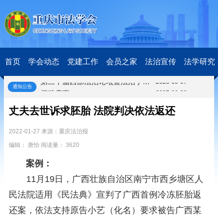
关于研究阐释党的二十届四中全会和中央全面依法治国工作会议精神专项课题申报工作的通知
2025-12-07
第七届“中国—东盟法治论坛”11月20日至22日在渝举办
2025-11-18
重庆市法学会数字法学研究会学术年会拟于11月14日召开
2025-10-28
中共重庆市委 重庆市人民政府 关于深入开展向“时代楷模”重庆检察未成年人保护工作团队代表学习活动的决定
2025-10-09
中央政法委印发通知要求学习宣传重庆检察未成年人保护工作团队代表先进事迹
2025-09-30
首页
学会动态
党建工作
会员之家
法治宣传
法学研究
关于学习运用普法专栏节目《说法》的通知
2025-09-08
第二十届西部法治论坛暨法治宁夏论坛拟获奖论文公示
2025-09-07
通知公告
征稿启事
2025-08-28
中国法学会2025年度部级法学研究课题立项公告
2025-07-20
丈夫去世诉求胚胎 法院判决依法返还
中国法学会2025年度部级法学研究课题立项公示公告
2025-07-08
重庆市法学会第五期法学研究立项课题名单公布
2025-05-20
2022-01-27 来源：重庆法治报
关于开展“2025年青年普法志愿者法治文化基层行”活动的通知
2025-04-22
编辑： 唐怡 阅读量： 3620
会议预告 | 中国法学会法学期刊研究会2025年年会将在重庆召开
2025-03-12
关于开展第十一届“全国杰出青年法学家”评选表彰活动的通知
2026-03-18
案例：
研究阐释党的二十届四中全会和中央全面依法治国工作会议精神专项课题立项公示公告
2026-02-28
11月19日，广西壮族自治区南宁市西乡塘区人
关于研究阐释党的二十届四中全会和中央全面依法治国工作会议精神专项课题申报工作的通知
2025-12-07
民法院适用《民法典》宣判了广西首例冷冻胚胎返
第七届“中国—东盟法治论坛”11月20日至22日在渝举办
2025-11-18
重庆市法学会数字法学研究会学术年会拟于11月14日召开
2025-10-28
还案，依法支持原告小艺（化名）要求被告广西某