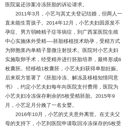
中共重庆市委 重庆市人民政府 关于深入开展向“时代楷模”重庆检察未成年人保护工作团队代表学习活动的决定
2025-10-09
医院返还涉案冷冻胚胎的诉讼请求。
中央政法委印发通知要求学习宣传重庆检察未成年人保护工作团队代表先进事迹
2025-09-30
2011年3月，小艺与其丈夫登记结婚，但两人一
关于学习运用普法专栏节目《说法》的通知
2025-09-08
第二十届西部法治论坛暨法治宁夏论坛拟获奖论文公示
2025-09-07
直未能生育孩子。2014年12月，小艺夫妇因原发不
征稿启事
2025-08-28
孕症、男方弱畸精子症等病症，到广西某医院生殖
中国法学会2025年度部级法学研究课题立项公告
2025-07-20
中心实施体外受精-—胚胎移植技术助孕，受精方式
中国法学会2025年度部级法学研究课题立项公示公告
2025-07-08
重庆市法学会第五期法学研究立项课题名单公布
2025-05-20
为卵胞浆内单精子显微注射技术。医院对小艺夫妇
关于开展“2025年青年普法志愿者法治文化基层行”活动的通知
2025-04-22
实施取卵手术，经受精并进行胚胎培养，最终形成6
会议预告 | 中国法学会法学期刊研究会2025年年会将在重庆召开
2025-03-12
枚囊胚。经移植1枚囊胚，小艺夫妇获得单胎妊娠。
后来双方签署了《胚胎冷冻、解冻及移植知情同意
书》，约定小艺夫妇每年向医院支付费用，医院为
小艺夫妇冷冻保存剩余的5枚受精胚胎。2015年9
月，小艺足月分娩了一名女婴。
2016年10月，小艺的丈夫意外离世。在丈夫父
母的支持下，小艺到医院申请取回冷冻保存的5枚受