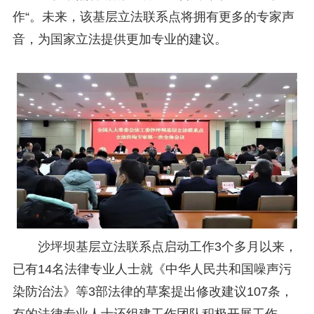
研究阐释党的二十届四中全会和中央全面依法治国工作会议精神专项课题立项公示公告
2026-02-28
作“。未来，该基层立法联系点将拥有更多的专家声
关于研究阐释党的二十届四中全会和中央全面依法治国工作会议精神专项课题申报工作的通知
2025-12-07
第七届“中国—东盟法治论坛”11月20日至22日在渝举办
2025-11-18
音，为国家立法提供更加专业的建议。
重庆市法学会数字法学研究会学术年会拟于11月14日召开
2025-10-28
中共重庆市委 重庆市人民政府 关于深入开展向“时代楷模”重庆检察未成年人保护工作团队代表学习活动的决定
2025-10-09
中央政法委印发通知要求学习宣传重庆检察未成年人保护工作团队代表先进事迹
2025-09-30
关于学习运用普法专栏节目《说法》的通知
2025-09-08
第二十届西部法治论坛暨法治宁夏论坛拟获奖论文公示
2025-09-07
征稿启事
2025-08-28
中国法学会2025年度部级法学研究课题立项公告
2025-07-20
中国法学会2025年度部级法学研究课题立项公示公告
2025-07-08
重庆市法学会第五期法学研究立项课题名单公布
2025-05-20
关于开展“2025年青年普法志愿者法治文化基层行”活动的通知
2025-04-22
会议预告 | 中国法学会法学期刊研究会2025年年会将在重庆召开
2025-03-12
沙坪坝基层立法联系点启动工作3个多月以来，
已有14名法律专业人士就《中华人民共和国噪声污
染防治法》等3部法律的草案提出修改建议107条，
有的法律专业人士还组建工作团队积极开展工作。