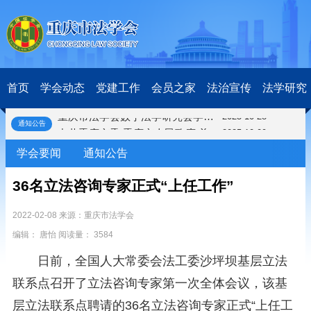
关于开展第十一届“全国杰出青年法学家”评选表彰活动的通知
2026-03-18
研究阐释党的二十届四中全会和中央全面依法治国工作会议精神专项课题立项公示公告
2026-02-28
关于研究阐释党的二十届四中全会和中央全面依法治国工作会议精神专项课题申报工作的通知
2025-12-07
首页
学会动态
党建工作
会员之家
法治宣传
法学研究
第七届“中国—东盟法治论坛”11月20日至22日在渝举办
2025-11-18
重庆市法学会数字法学研究会学术年会拟于11月14日召开
2025-10-28
通知公告
中共重庆市委 重庆市人民政府 关于深入开展向“时代楷模”重庆检察未成年人保护工作团队代表学习活动的决定
2025-10-09
中央政法委印发通知要求学习宣传重庆检察未成年人保护工作团队代表先进事迹
2025-09-30
学会要闻
通知公告
关于学习运用普法专栏节目《说法》的通知
2025-09-08
第二十届西部法治论坛暨法治宁夏论坛拟获奖论文公示
2025-09-07
36名立法咨询专家正式“上任工作”
征稿启事
2025-08-28
中国法学会2025年度部级法学研究课题立项公告
2025-07-20
2022-02-08 来源：重庆市法学会
中国法学会2025年度部级法学研究课题立项公示公告
2025-07-08
编辑： 唐怡 阅读量： 3584
重庆市法学会第五期法学研究立项课题名单公布
2025-05-20
日前，全国人大常委会法工委沙坪坝基层立法
关于开展“2025年青年普法志愿者法治文化基层行”活动的通知
2025-04-22
会议预告 | 中国法学会法学期刊研究会2025年年会将在重庆召开
2025-03-12
联系点召开了立法咨询专家第一次全体会议，该基
关于开展第十一届“全国杰出青年法学家”评选表彰活动的通知
2026-03-18
层立法联系点聘请的36名立法咨询专家正式“上任工