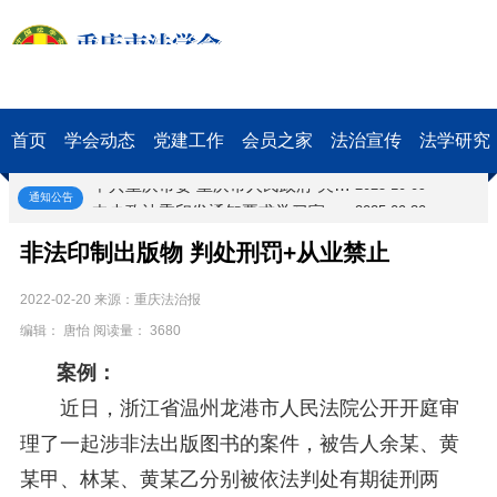
关于开展第十一届“全国杰出青年法学家”评选表彰活动的通知
2026-03-18
研究阐释党的二十届四中全会和中央全面依法治国工作会议精神专项课题立项公示公告
2026-02-28
关于研究阐释党的二十届四中全会和中央全面依法治国工作会议精神专项课题申报工作的通知
2025-12-07
第七届“中国—东盟法治论坛”11月20日至22日在渝举办
2025-11-18
首页
学会动态
党建工作
会员之家
法治宣传
法学研究
重庆市法学会数字法学研究会学术年会拟于11月14日召开
2025-10-28
中共重庆市委 重庆市人民政府 关于深入开展向“时代楷模”重庆检察未成年人保护工作团队代表学习活动的决定
2025-10-09
通知公告
中央政法委印发通知要求学习宣传重庆检察未成年人保护工作团队代表先进事迹
2025-09-30
关于学习运用普法专栏节目《说法》的通知
2025-09-08
非法印制出版物 判处刑罚+从业禁止
第二十届西部法治论坛暨法治宁夏论坛拟获奖论文公示
2025-09-07
征稿启事
2025-08-28
2022-02-20 来源：重庆法治报
中国法学会2025年度部级法学研究课题立项公告
2025-07-20
编辑： 唐怡 阅读量： 3680
中国法学会2025年度部级法学研究课题立项公示公告
2025-07-08
重庆市法学会第五期法学研究立项课题名单公布
2025-05-20
案例：
关于开展“2025年青年普法志愿者法治文化基层行”活动的通知
2025-04-22
近日，浙江省温州龙港市人民法院公开开庭审
会议预告 | 中国法学会法学期刊研究会2025年年会将在重庆召开
2025-03-12
理了一起涉非法出版图书的案件，被告人余某、黄
关于开展第十一届“全国杰出青年法学家”评选表彰活动的通知
2026-03-18
研究阐释党的二十届四中全会和中央全面依法治国工作会议精神专项课题立项公示公告
2026-02-28
某甲、林某、黄某乙分别被依法判处有期徒刑两