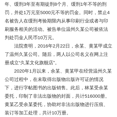
关于研究阐释党的二十届四中全会和中央全面依法治国工作会议精神专项课题申报工作的通知
2025-12-07
年、缓刑3年至有期徒刑8个月、缓刑1年不等的刑
第七届“中国—东盟法治论坛”11月20日至22日在渝举办
2025-11-18
罚，并处1万元至5000元不等的罚金。同时，禁止4
重庆市法学会数字法学研究会学术年会拟于11月14日召开
2025-10-28
中共重庆市委 重庆市人民政府 关于深入开展向“时代楷模”重庆检察未成年人保护工作团队代表学习活动的决定
2025-10-09
名被告人在缓刑考验期限内从事印刷行业或者与印
中央政法委印发通知要求学习宣传重庆检察未成年人保护工作团队代表先进事迹
2025-09-30
刷服务相关的活动。被告单位温州久某公司被依法
关于学习运用普法专栏节目《说法》的通知
2025-09-08
判处罚金人民币10万元。
第二十届西部法治论坛暨法治宁夏论坛拟获奖论文公示
2025-09-07
征稿启事
2025-08-28
法院查明，2016年2月22日，余某、黄某甲成立
中国法学会2025年度部级法学研究课题立项公告
2025-07-20
了温州久某公司。随后，两人以公司名义在网上注
中国法学会2025年度部级法学研究课题立项公示公告
2025-07-08
册成立“久某文化旗舰店”。
重庆市法学会第五期法学研究立项课题名单公布
2025-05-20
关于开展“2025年青年普法志愿者法治文化基层行”活动的通知
2025-04-22
2020年1月以来，余某、黄某甲在经营温州久某
会议预告 | 中国法学会法学期刊研究会2025年年会将在重庆召开
2025-03-12
公司过程中，在未取得出版物出版许可证的情况
下，进行字帖图书的出版销售。此后，林某受余某
委托，印制了非法出版物的封面，共计516000册。
黄某乙受余某委托，协助对非法出版物进行压痕、
装订等加工处理，共计10万册。