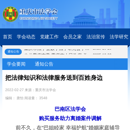
关于开展第十一届“全国杰出青年法学家”评选表彰活动的通知
2026-03-18
研究阐释党的二十届四中全会和中央全面依法治国工作会议精神专项课题立项公示公告
2026-02-28
关于研究阐释党的二十届四中全会和中央全面依法治国工作会议精神专项课题申报工作的通知
2025-12-07
首页
学会动态
党建工作
会员之家
法治宣传
法学研究
第七届“中国—东盟法治论坛”11月20日至22日在渝举办
2025-11-18
重庆市法学会数字法学研究会学术年会拟于11月14日召开
2025-10-28
通知公告
中共重庆市委 重庆市人民政府 关于深入开展向“时代楷模”重庆检察未成年人保护工作团队代表学习活动的决定
2025-10-09
中央政法委印发通知要求学习宣传重庆检察未成年人保护工作团队代表先进事迹
2025-09-30
学会要闻
通知公告
关于学习运用普法专栏节目《说法》的通知
2025-09-08
第二十届西部法治论坛暨法治宁夏论坛拟获奖论文公示
2025-09-07
把法律知识和法律服务送到百姓身边
征稿启事
2025-08-28
中国法学会2025年度部级法学研究课题立项公告
2025-07-20
2022-02-27 来源：重庆市法学会
中国法学会2025年度部级法学研究课题立项公示公告
2025-07-08
编辑： 唐怡 阅读量： 3548
重庆市法学会第五期法学研究立项课题名单公布
2025-05-20
巴南区法学会
关于开展“2025年青年普法志愿者法治文化基层行”活动的通知
2025-04-22
会议预告 | 中国法学会法学期刊研究会2025年年会将在重庆召开
2025-03-12
购买服务助力离婚案件调解
关于开展第十一届“全国杰出青年法学家”评选表彰活动的通知
2026-03-18
前不久，在“巴姐睦家 幸福护航”婚姻家庭辅导