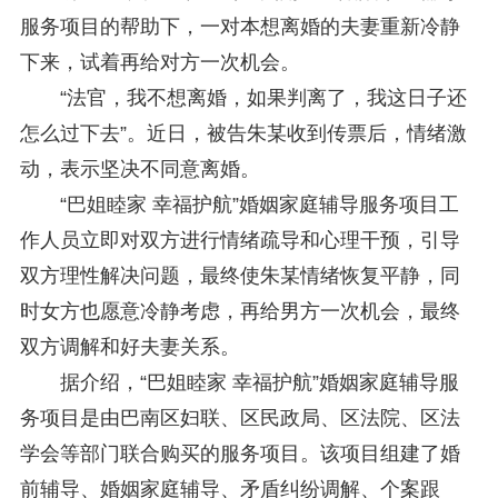
研究阐释党的二十届四中全会和中央全面依法治国工作会议精神专项课题立项公示公告
2026-02-28
服务项目的帮助下，一对本想离婚的夫妻重新冷静
关于研究阐释党的二十届四中全会和中央全面依法治国工作会议精神专项课题申报工作的通知
2025-12-07
第七届“中国—东盟法治论坛”11月20日至22日在渝举办
2025-11-18
下来，试着再给对方一次机会。
重庆市法学会数字法学研究会学术年会拟于11月14日召开
2025-10-28
“法官，我不想离婚，如果判离了，我这日子还
中共重庆市委 重庆市人民政府 关于深入开展向“时代楷模”重庆检察未成年人保护工作团队代表学习活动的决定
2025-10-09
怎么过下去”。近日，被告朱某收到传票后，情绪激
中央政法委印发通知要求学习宣传重庆检察未成年人保护工作团队代表先进事迹
2025-09-30
关于学习运用普法专栏节目《说法》的通知
2025-09-08
动，表示坚决不同意离婚。
第二十届西部法治论坛暨法治宁夏论坛拟获奖论文公示
2025-09-07
“巴姐睦家 幸福护航”婚姻家庭辅导服务项目工
征稿启事
2025-08-28
作人员立即对双方进行情绪疏导和心理干预，引导
中国法学会2025年度部级法学研究课题立项公告
2025-07-20
中国法学会2025年度部级法学研究课题立项公示公告
2025-07-08
双方理性解决问题，最终使朱某情绪恢复平静，同
重庆市法学会第五期法学研究立项课题名单公布
2025-05-20
时女方也愿意冷静考虑，再给男方一次机会，最终
关于开展“2025年青年普法志愿者法治文化基层行”活动的通知
2025-04-22
双方调解和好夫妻关系。
会议预告 | 中国法学会法学期刊研究会2025年年会将在重庆召开
2025-03-12
据介绍，“巴姐睦家 幸福护航”婚姻家庭辅导服
务项目是由巴南区妇联、区民政局、区法院、区法
学会等部门联合购买的服务项目。该项目组建了婚
前辅导、婚姻家庭辅导、矛盾纠纷调解、个案跟