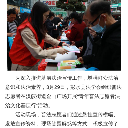
研究阐释党的二十届四中全会和中央全面依法治国工作会议精神专项课题立项公示公告
2026-02-28
关于研究阐释党的二十届四中全会和中央全面依法治国工作会议精神专项课题申报工作的通知
2025-12-07
第七届“中国—东盟法治论坛”11月20日至22日在渝举办
2025-11-18
重庆市法学会数字法学研究会学术年会拟于11月14日召开
2025-10-28
中共重庆市委 重庆市人民政府 关于深入开展向“时代楷模”重庆检察未成年人保护工作团队代表学习活动的决定
2025-10-09
中央政法委印发通知要求学习宣传重庆检察未成年人保护工作团队代表先进事迹
2025-09-30
关于学习运用普法专栏节目《说法》的通知
2025-09-08
第二十届西部法治论坛暨法治宁夏论坛拟获奖论文公示
2025-09-07
征稿启事
2025-08-28
中国法学会2025年度部级法学研究课题立项公告
2025-07-20
中国法学会2025年度部级法学研究课题立项公示公告
2025-07-08
为深入推进基层法治宣传工作，增强群众法治
重庆市法学会第五期法学研究立项课题名单公布
2025-05-20
关于开展“2025年青年普法志愿者法治文化基层行”活动的通知
2025-04-22
意识和法治素养，3月29日，彭水县法学会组织普法
会议预告 | 中国法学会法学期刊研究会2025年年会将在重庆召开
2025-03-12
志愿者在汉葭街道金山广场开展“青年普法志愿者法
治文化基层行”活动。
活动现场，普法志愿者们通过悬挂宣传横幅、
发放宣传资料、现场答疑解惑等方式，积极宣传了