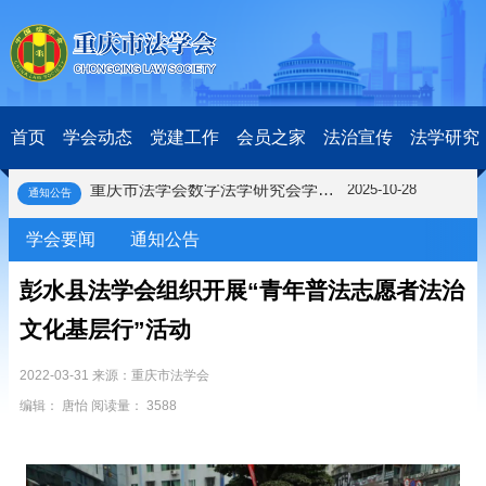
关于开展第十一届“全国杰出青年法学家”评选表彰活动的通知
2026-03-18
研究阐释党的二十届四中全会和中央全面依法治国工作会议精神专项课题立项公示公告
2026-02-28
关于研究阐释党的二十届四中全会和中央全面依法治国工作会议精神专项课题申报工作的通知
2025-12-07
首页
学会动态
党建工作
会员之家
法治宣传
法学研究
第七届“中国—东盟法治论坛”11月20日至22日在渝举办
2025-11-18
重庆市法学会数字法学研究会学术年会拟于11月14日召开
2025-10-28
通知公告
中共重庆市委 重庆市人民政府 关于深入开展向“时代楷模”重庆检察未成年人保护工作团队代表学习活动的决定
2025-10-09
中央政法委印发通知要求学习宣传重庆检察未成年人保护工作团队代表先进事迹
2025-09-30
学会要闻
通知公告
关于学习运用普法专栏节目《说法》的通知
2025-09-08
彭水县法学会组织开展“青年普法志愿者法治
第二十届西部法治论坛暨法治宁夏论坛拟获奖论文公示
2025-09-07
征稿启事
2025-08-28
文化基层行”活动
中国法学会2025年度部级法学研究课题立项公告
2025-07-20
中国法学会2025年度部级法学研究课题立项公示公告
2025-07-08
2022-03-31 来源：重庆市法学会
重庆市法学会第五期法学研究立项课题名单公布
2025-05-20
编辑： 唐怡 阅读量： 3588
关于开展“2025年青年普法志愿者法治文化基层行”活动的通知
2025-04-22
会议预告 | 中国法学会法学期刊研究会2025年年会将在重庆召开
2025-03-12
关于开展第十一届“全国杰出青年法学家”评选表彰活动的通知
2026-03-18