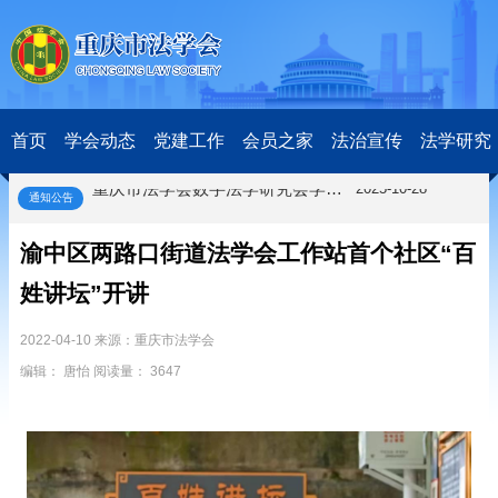
关于开展第十一届“全国杰出青年法学家”评选表彰活动的通知
2026-03-18
研究阐释党的二十届四中全会和中央全面依法治国工作会议精神专项课题立项公示公告
2026-02-28
关于研究阐释党的二十届四中全会和中央全面依法治国工作会议精神专项课题申报工作的通知
2025-12-07
首页
学会动态
党建工作
会员之家
法治宣传
法学研究
第七届“中国—东盟法治论坛”11月20日至22日在渝举办
2025-11-18
重庆市法学会数字法学研究会学术年会拟于11月14日召开
2025-10-28
通知公告
中共重庆市委 重庆市人民政府 关于深入开展向“时代楷模”重庆检察未成年人保护工作团队代表学习活动的决定
2025-10-09
中央政法委印发通知要求学习宣传重庆检察未成年人保护工作团队代表先进事迹
2025-09-30
渝中区两路口街道法学会工作站首个社区“百
关于学习运用普法专栏节目《说法》的通知
2025-09-08
姓讲坛”开讲
第二十届西部法治论坛暨法治宁夏论坛拟获奖论文公示
2025-09-07
征稿启事
2025-08-28
2022-04-10 来源：重庆市法学会
中国法学会2025年度部级法学研究课题立项公告
2025-07-20
中国法学会2025年度部级法学研究课题立项公示公告
2025-07-08
编辑： 唐怡 阅读量： 3647
重庆市法学会第五期法学研究立项课题名单公布
2025-05-20
关于开展“2025年青年普法志愿者法治文化基层行”活动的通知
2025-04-22
会议预告 | 中国法学会法学期刊研究会2025年年会将在重庆召开
2025-03-12
关于开展第十一届“全国杰出青年法学家”评选表彰活动的通知
2026-03-18