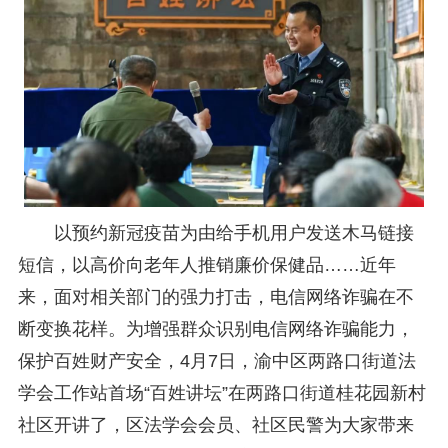
研究阐释党的二十届四中全会和中央全面依法治国工作会议精神专项课题立项公示公告
2026-02-28
关于研究阐释党的二十届四中全会和中央全面依法治国工作会议精神专项课题申报工作的通知
2025-12-07
第七届“中国—东盟法治论坛”11月20日至22日在渝举办
2025-11-18
重庆市法学会数字法学研究会学术年会拟于11月14日召开
2025-10-28
中共重庆市委 重庆市人民政府 关于深入开展向“时代楷模”重庆检察未成年人保护工作团队代表学习活动的决定
2025-10-09
中央政法委印发通知要求学习宣传重庆检察未成年人保护工作团队代表先进事迹
2025-09-30
关于学习运用普法专栏节目《说法》的通知
2025-09-08
第二十届西部法治论坛暨法治宁夏论坛拟获奖论文公示
2025-09-07
征稿启事
2025-08-28
中国法学会2025年度部级法学研究课题立项公告
2025-07-20
以预约新冠疫苗为由给手机用户发送木马链接
中国法学会2025年度部级法学研究课题立项公示公告
2025-07-08
短信，以高价向老年人推销廉价保健品……近年
重庆市法学会第五期法学研究立项课题名单公布
2025-05-20
关于开展“2025年青年普法志愿者法治文化基层行”活动的通知
2025-04-22
来，面对相关部门的强力打击，电信网络诈骗在不
会议预告 | 中国法学会法学期刊研究会2025年年会将在重庆召开
2025-03-12
断变换花样。为增强群众识别电信网络诈骗能力，
保护百姓财产安全，4月7日，渝中区两路口街道法
学会工作站首场“百姓讲坛”在两路口街道桂花园新村
社区开讲了，区法学会会员、社区民警为大家带来