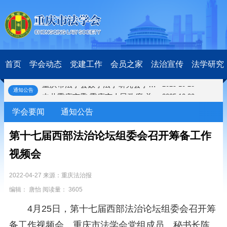
关于开展第十一届“全国杰出青年法学家”评选表彰活动的通知
2026-03-18
研究阐释党的二十届四中全会和中央全面依法治国工作会议精神专项课题立项公示公告
2026-02-28
关于研究阐释党的二十届四中全会和中央全面依法治国工作会议精神专项课题申报工作的通知
2025-12-07
首页
学会动态
党建工作
会员之家
法治宣传
法学研究
第七届“中国—东盟法治论坛”11月20日至22日在渝举办
2025-11-18
重庆市法学会数字法学研究会学术年会拟于11月14日召开
2025-10-28
通知公告
中共重庆市委 重庆市人民政府 关于深入开展向“时代楷模”重庆检察未成年人保护工作团队代表学习活动的决定
2025-10-09
中央政法委印发通知要求学习宣传重庆检察未成年人保护工作团队代表先进事迹
2025-09-30
学会要闻
通知公告
关于学习运用普法专栏节目《说法》的通知
2025-09-08
第二十届西部法治论坛暨法治宁夏论坛拟获奖论文公示
2025-09-07
第十七届西部法治论坛组委会召开筹备工作
征稿启事
2025-08-28
视频会
中国法学会2025年度部级法学研究课题立项公告
2025-07-20
中国法学会2025年度部级法学研究课题立项公示公告
2025-07-08
2022-04-27 来源：重庆法治报
重庆市法学会第五期法学研究立项课题名单公布
2025-05-20
编辑： 唐怡 阅读量： 3605
关于开展“2025年青年普法志愿者法治文化基层行”活动的通知
2025-04-22
会议预告 | 中国法学会法学期刊研究会2025年年会将在重庆召开
2025-03-12
4月25日，第十七届西部法治论坛组委会召开筹
关于开展第十一届“全国杰出青年法学家”评选表彰活动的通知
2026-03-18
备工作视频会。重庆市法学会党组成员、秘书长陈