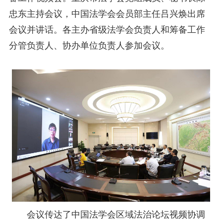
研究阐释党的二十届四中全会和中央全面依法治国工作会议精神专项课题立项公示公告
2026-02-28
关于研究阐释党的二十届四中全会和中央全面依法治国工作会议精神专项课题申报工作的通知
忠东主持会议，中国法学会会员部主任吕兴焕出席
2025-12-07
第七届“中国—东盟法治论坛”11月20日至22日在渝举办
2025-11-18
会议并讲话。各主办省级法学会负责人和筹备工作
重庆市法学会数字法学研究会学术年会拟于11月14日召开
2025-10-28
分管负责人、协办单位负责人参加会议。
中共重庆市委 重庆市人民政府 关于深入开展向“时代楷模”重庆检察未成年人保护工作团队代表学习活动的决定
2025-10-09
中央政法委印发通知要求学习宣传重庆检察未成年人保护工作团队代表先进事迹
2025-09-30
关于学习运用普法专栏节目《说法》的通知
2025-09-08
第二十届西部法治论坛暨法治宁夏论坛拟获奖论文公示
2025-09-07
征稿启事
2025-08-28
中国法学会2025年度部级法学研究课题立项公告
2025-07-20
中国法学会2025年度部级法学研究课题立项公示公告
2025-07-08
重庆市法学会第五期法学研究立项课题名单公布
2025-05-20
关于开展“2025年青年普法志愿者法治文化基层行”活动的通知
2025-04-22
会议预告 | 中国法学会法学期刊研究会2025年年会将在重庆召开
2025-03-12
会议传达了中国法学会区域法治论坛视频协调