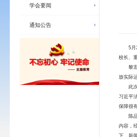
学会要闻
通知公告
5月2
校长、
黎宏以
放实际
此次宣
习近平
保障很
陈品明
内容，
下、新