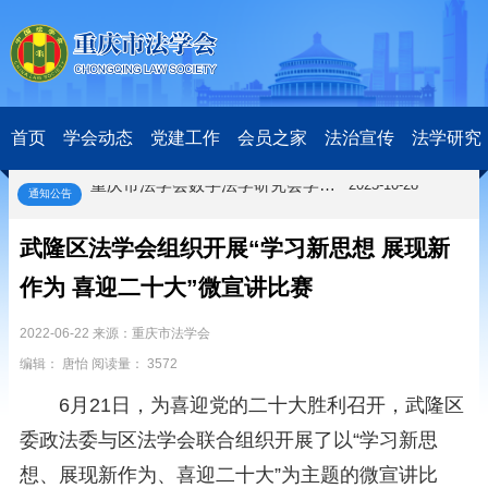
关于开展第十一届“全国杰出青年法学家”评选表彰活动的通知
2026-03-18
研究阐释党的二十届四中全会和中央全面依法治国工作会议精神专项课题立项公示公告
2026-02-28
关于研究阐释党的二十届四中全会和中央全面依法治国工作会议精神专项课题申报工作的通知
2025-12-07
首页
学会动态
党建工作
会员之家
法治宣传
法学研究
第七届“中国—东盟法治论坛”11月20日至22日在渝举办
2025-11-18
重庆市法学会数字法学研究会学术年会拟于11月14日召开
2025-10-28
通知公告
中共重庆市委 重庆市人民政府 关于深入开展向“时代楷模”重庆检察未成年人保护工作团队代表学习活动的决定
2025-10-09
中央政法委印发通知要求学习宣传重庆检察未成年人保护工作团队代表先进事迹
2025-09-30
武隆区法学会组织开展“学习新思想 展现新
关于学习运用普法专栏节目《说法》的通知
2025-09-08
作为 喜迎二十大”微宣讲比赛
第二十届西部法治论坛暨法治宁夏论坛拟获奖论文公示
2025-09-07
征稿启事
2025-08-28
2022-06-22 来源：重庆市法学会
中国法学会2025年度部级法学研究课题立项公告
2025-07-20
编辑： 唐怡 阅读量： 3572
中国法学会2025年度部级法学研究课题立项公示公告
2025-07-08
重庆市法学会第五期法学研究立项课题名单公布
2025-05-20
6月21日，为喜迎党的二十大胜利召开，武隆区
关于开展“2025年青年普法志愿者法治文化基层行”活动的通知
2025-04-22
委政法委与区法学会联合组织开展了以“学习新思
会议预告 | 中国法学会法学期刊研究会2025年年会将在重庆召开
2025-03-12
关于开展第十一届“全国杰出青年法学家”评选表彰活动的通知
2026-03-18
想、展现新作为、喜迎二十大”为主题的微宣讲比