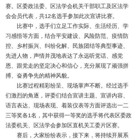
研究阐释党的二十届四中全会和中央全面依法治国工作会议精神专项课题立项公示公告
2026-02-28
赛。区委政法委、区法学会机关干部职工及区法学
关于研究阐释党的二十届四中全会和中央全面依法治国工作会议精神专项课题申报工作的通知
2025-12-07
会会员代表，共12名选手参加此次宣讲比赛。
第七届“中国—东盟法治论坛”11月20日至22日在渝举办
2025-11-18
重庆市法学会数字法学研究会学术年会拟于11月14日召开
2025-10-28
比赛中，选手们立足工作实际、生活经历、学
中共重庆市委 重庆市人民政府 关于深入开展向“时代楷模”重庆检察未成年人保护工作团队代表学习活动的决定
2025-10-09
习感悟等方面，结合平安建设、风险防范、疫情防
中央政法委印发通知要求学习宣传重庆检察未成年人保护工作团队代表先进事迹
2025-09-30
控、乡村振兴、纠纷化解、民族团结等典型事迹、
关于学习运用普法专栏节目《说法》的通知
2025-09-08
第二十届西部法治论坛暨法治宁夏论坛拟获奖论文公示
2025-09-07
先进人物，声情并茂地表达了永远听党话、感党
征稿启事
2025-08-28
恩、跟党走的坚定决心和信心，充分展现了顽强拼
中国法学会2025年度部级法学研究课题立项公告
2025-07-20
搏、奋勇争先的精神风貌。
中国法学会2025年度部级法学研究课题立项公示公告
2025-07-08
重庆市法学会第五期法学研究立项课题名单公布
2025-05-20
比赛过程精彩纷呈、现场掌声不断。经过选手
关于开展“2025年青年普法志愿者法治文化基层行”活动的通知
2025-04-22
们激烈的角逐，评委们结合宣讲主题、宣讲内容、
会议预告 | 中国法学会法学期刊研究会2025年年会将在重庆召开
2025-03-12
语言表达、现场表现、着装仪表等方面评选出一二
三等奖各1名，其中获得一等奖的选手将代表区委政
法委机关、区法学会参加区直机关工委片区赛。
赛后，大家纷纷表示，接下来，将持续开展系