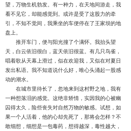
征稿启事
2025-08-28
望，万物生机勃发。有一种力，在天地间游走，我
中国法学会2025年度部级法学研究课题立项公告
2025-07-20
看不见它，却能感觉到。或许是受了这股力的牵
中国法学会2025年度部级法学研究课题立项公示公告
2025-07-08
重庆市法学会第五期法学研究立项课题名单公布
2025-05-20
引，不知不觉间，我乘坐的车便停在了王家坝的地
关于开展“2025年青年普法志愿者法治文化基层行”活动的通知
2025-04-22
盘上。
会议预告 | 中国法学会法学期刊研究会2025年年会将在重庆召开
2025-03-12
推开车门，便与阳光撞了个满怀。我抬头望
天，白云依旧很白，蓝天依旧很蓝。有几只鸟雀，
唱着歌从天幕上滑过，似在欢迎我，又似在对夏日
发出私语。我不知道说什么好，唯心头涌起一股感
动的潮水。
在城市里待长了，忽地来到这村野之地，我有
一种想落泪的感觉。这绝非矫情，实因我的心被幽
囚得太久，险些丧失对自然万物的敏感。试想，如
果一个人活着，他的心却先死了，那将会怎样？不
敢细想，细想是一包毒药，想得越深，毒性越大，