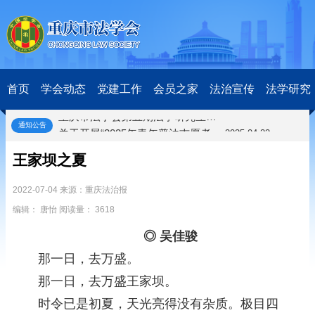
中央政法委印发通知要求学习宣传重庆检察未成年人保护工作团队代表先进事迹
2025-09-30
关于学习运用普法专栏节目《说法》的通知
2025-09-08
第二十届西部法治论坛暨法治宁夏论坛拟获奖论文公示
2025-09-07
征稿启事
2025-08-28
中国法学会2025年度部级法学研究课题立项公告
2025-07-20
首页
学会动态
党建工作
会员之家
法治宣传
法学研究
中国法学会2025年度部级法学研究课题立项公示公告
2025-07-08
重庆市法学会第五期法学研究立项课题名单公布
2025-05-20
通知公告
关于开展“2025年青年普法志愿者法治文化基层行”活动的通知
2025-04-22
会议预告 | 中国法学会法学期刊研究会2025年年会将在重庆召开
2025-03-12
王家坝之夏
关于开展第十一届“全国杰出青年法学家”评选表彰活动的通知
2026-03-18
研究阐释党的二十届四中全会和中央全面依法治国工作会议精神专项课题立项公示公告
2026-02-28
2022-07-04 来源：重庆法治报
关于研究阐释党的二十届四中全会和中央全面依法治国工作会议精神专项课题申报工作的通知
2025-12-07
编辑： 唐怡 阅读量： 3618
第七届“中国—东盟法治论坛”11月20日至22日在渝举办
2025-11-18
重庆市法学会数字法学研究会学术年会拟于11月14日召开
2025-10-28
◎ 吴佳骏
中共重庆市委 重庆市人民政府 关于深入开展向“时代楷模”重庆检察未成年人保护工作团队代表学习活动的决定
2025-10-09
那一日，去万盛。
中央政法委印发通知要求学习宣传重庆检察未成年人保护工作团队代表先进事迹
2025-09-30
那一日，去万盛王家坝。
关于学习运用普法专栏节目《说法》的通知
2025-09-08
第二十届西部法治论坛暨法治宁夏论坛拟获奖论文公示
2025-09-07
时令已是初夏，天光亮得没有杂质。极目四