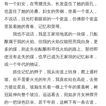
有一个妇女，在弯腰洗头。长发盖住了她的面孔，
也盖住了她的沧桑。妇女的旁侧，坐着一个老人，
不说话，目光盯着眼前的一个瓷盅，仿佛那个瓷盅
里装着她的青春、记忆和荣辱。
我也不说话，我是王家坝地底的一块煤，只酝
酿属于我的火焰。但我的火焰仅能照亮我自身，更
多的煤，则走失在酝酿和寻找火焰的路上。那些即
使没有走失的煤，也早已成为王家坝的记忆标本，
或一个年代的物证。
抓住记忆的辫子，我从街道上转身，爬上通杆
坡。在不需要火光的年月，我喜欢站在高处，去努
力接近星辰。坡巅生长着一棵上千年的黄葛树，树
冠延伸向整个坡沿。远远看去，宛如岁月女神撑开
的一把绿色巨伞。若干年前，这树下有一条古道，