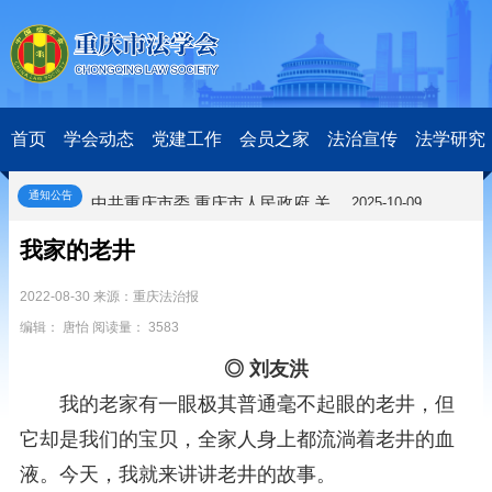
关于开展第十一届“全国杰出青年法学家”评选表彰活动的通知
2026-03-18
研究阐释党的二十届四中全会和中央全面依法治国工作会议精神专项课题立项公示公告
2026-02-28
关于研究阐释党的二十届四中全会和中央全面依法治国工作会议精神专项课题申报工作的通知
2025-12-07
首页
学会动态
党建工作
会员之家
法治宣传
法学研究
第七届“中国—东盟法治论坛”11月20日至22日在渝举办
2025-11-18
重庆市法学会数字法学研究会学术年会拟于11月14日召开
2025-10-28
中共重庆市委 重庆市人民政府 关于深入开展向“时代楷模”重庆检察未成年人保护工作团队代表学习活动的决定
2025-10-09
通知公告
中央政法委印发通知要求学习宣传重庆检察未成年人保护工作团队代表先进事迹
2025-09-30
我家的老井
关于学习运用普法专栏节目《说法》的通知
2025-09-08
第二十届西部法治论坛暨法治宁夏论坛拟获奖论文公示
2025-09-07
2022-08-30 来源：重庆法治报
征稿启事
2025-08-28
中国法学会2025年度部级法学研究课题立项公告
编辑： 唐怡 阅读量： 3583
2025-07-20
中国法学会2025年度部级法学研究课题立项公示公告
2025-07-08
◎ 刘友洪
重庆市法学会第五期法学研究立项课题名单公布
2025-05-20
我的老家有一眼极其普通毫不起眼的老井，但
关于开展“2025年青年普法志愿者法治文化基层行”活动的通知
2025-04-22
会议预告 | 中国法学会法学期刊研究会2025年年会将在重庆召开
2025-03-12
它却是我们的宝贝，全家人身上都流淌着老井的血
关于开展第十一届“全国杰出青年法学家”评选表彰活动的通知
2026-03-18
液。今天，我就来讲讲老井的故事。
研究阐释党的二十届四中全会和中央全面依法治国工作会议精神专项课题立项公示公告
2026-02-28