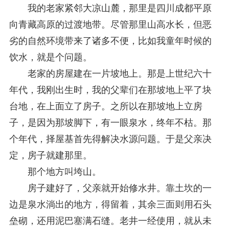
我的老家紧邻大凉山麓，那里是四川成都平原
关于研究阐释党的二十届四中全会和中央全面依法治国工作会议精神专项课题申报工作的通知
2025-12-07
第七届“中国—东盟法治论坛”11月20日至22日在渝举办
2025-11-18
向青藏高原的过渡地带。尽管那里山高水长，但恶
重庆市法学会数字法学研究会学术年会拟于11月14日召开
2025-10-28
劣的自然环境带来了诸多不便，比如我童年时候的
中共重庆市委 重庆市人民政府 关于深入开展向“时代楷模”重庆检察未成年人保护工作团队代表学习活动的决定
2025-10-09
饮水，就是个问题。
中央政法委印发通知要求学习宣传重庆检察未成年人保护工作团队代表先进事迹
2025-09-30
关于学习运用普法专栏节目《说法》的通知
2025-09-08
老家的房屋建在一片坡地上。那是上世纪六十
第二十届西部法治论坛暨法治宁夏论坛拟获奖论文公示
2025-09-07
年代，我刚出生时，我的父辈们在那坡地上平了块
征稿启事
2025-08-28
台地，在上面立了房子。之所以在那坡地上立房
中国法学会2025年度部级法学研究课题立项公告
2025-07-20
中国法学会2025年度部级法学研究课题立项公示公告
2025-07-08
子，是因为那坡脚下，有一眼泉水，终年不枯。那
重庆市法学会第五期法学研究立项课题名单公布
2025-05-20
个年代，择屋基首先得解决水源问题。于是父亲决
关于开展“2025年青年普法志愿者法治文化基层行”活动的通知
2025-04-22
定，房子就建那里。
会议预告 | 中国法学会法学期刊研究会2025年年会将在重庆召开
2025-03-12
那个地方叫垮山。
房子建好了，父亲就开始修水井。靠土坎的一
边是泉水淌出的地方，得留着，其余三面则用石头
垒砌，还用泥巴塞满石缝。老井一经使用，就从未