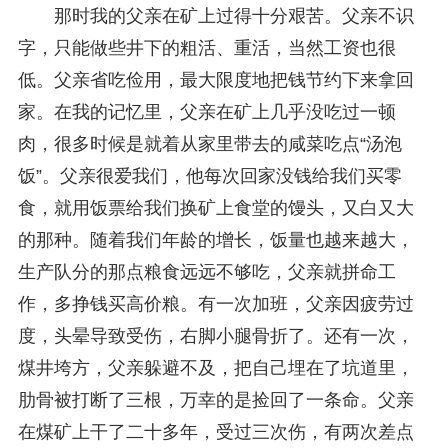
那时我的父亲在矿上过得十分艰苦。父亲不识
字，只能做些井下的粗活、重活，当然工资也很
低。父亲省吃俭用，最大限度地把钱节约下来拿回
家。在我的记忆里，父亲在矿上几乎没吃过一顿
肉，很多时候是就着从家里带去的咸菜吃点“汤泡
饭”。父亲很爱我们，他每次回家没钱给我们买零
食，就用饭票给我们换矿上食堂的馒头，又白又大
的那种。随着我们年龄的增长，饭量也越来越大，
生产队分的那点粮食远远不够吃，父亲就拼命工
作，多挣钱买高价粮。有一次加班，父亲因疲劳过
度，头晕导致受伤，右脚小腿骨折了。还有一次，
煤井垮方，父亲躲避不及，把自己埋在了坑道里，
肋骨被打断了三根，万幸的是捡回了一条命。父亲
在煤矿上干了二十多年，受过三次伤，有两次差点