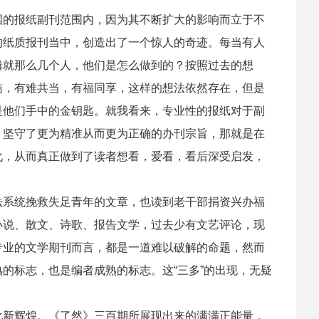
的报纸副刊范围内，因为其不断扩大的影响而立于不
的纸质报刊当中，创造出了一个惊人的奇迹。每当有人
辑就那么几个人，他们是怎么做到的？按照过去的想
结，有难共当，有福同享，这样的想法依然存在，但是
是他们手中的金钥匙。就我看来，专业性的报纸对于副
》坚守了更为精准从而更为正确的办刊宗旨，那就是在
化，从而真正做到了读者想看，爱看，看后深受启发，
系统挽救失足青年的文章，也读到老干部捐资兴办福
小说、散文、诗歌、报告文学，过去少有文艺评论，现
专业的文学期刊而言，都是一道难以破解的命题，然而
的标志，也是编者成熟的标志。这“三多”的出现，无疑
新辉煌。《了然》三百期所展现出来的满满正能量，