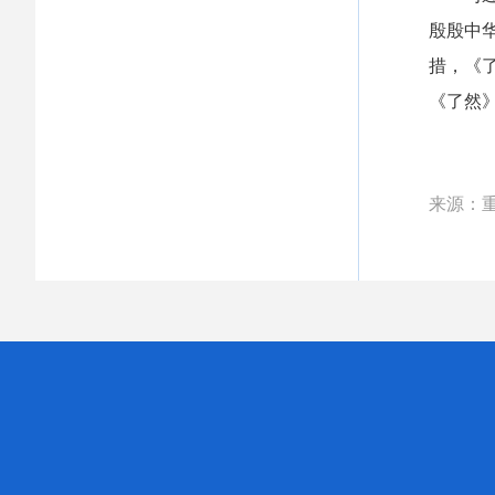
殷殷中
措，《
《了然
来源：