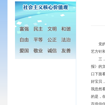
党的二
艺方针
三，是
报》的
口下面
好宝贝
我忽然
的是，
百倍信