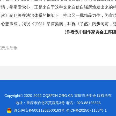
华情，拳拳爱党心，正是来自于这种文化自信自强所焕发出来的
了然》副刊将在法治体系的框架下，推出又一批精品力作，为宣
》心想事成，我祝《了然》昂首挺胸，我祝《了然》阔步向前，
（作者系中国作家协会主席团
重庆法治报
Copyright© 2020-2022 CQSFXH.ORG.CN 重庆市法学会 版权所有
地址：重庆市渝北区芙蓉路3号 电话：023-88196826
渝公网安备50011202500163号
渝ICP备2025071158号-1