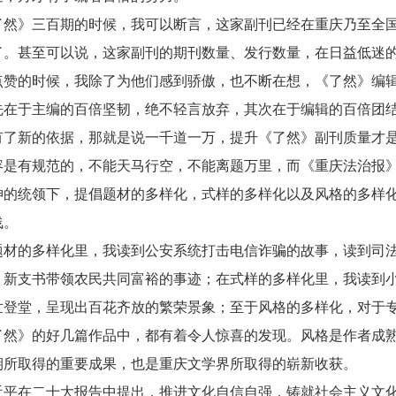
》三百期的时候，我可以断言，这家副刊已经在重庆乃至全国
了。甚至可以说，这家副刊的期刊数量、发行数量，在日益低迷
点赞的时候，我除了为他们感到骄傲，也不断在想，《了然》编
先在于主编的百倍坚韧，绝不轻言放弃，其次在于编辑的百倍团
有了新的依据，那就是说一千道一万，提升《了然》副刊质量才
容是有规范的，不能天马行空，不能离题万里，而《重庆法治报
神的统领下，提倡题材的多样化，式样的多样化以及风格的多样
浅。
的多样化里，我读到公安系统打击电信诈骗的故事，读到司法
，新支书带领农民共同富裕的事迹；在式样的多样化里，我读到
世登堂，呈现出百花齐放的繁荣景象；至于风格的多样化，对于
了然》的好几篇作品中，都有着令人惊喜的发现。风格是作者成熟
期所取得的重要成果，也是重庆文学界所取得的崭新收获。
在二十大报告中提出，推进文化自信自强，铸就社会主义文化