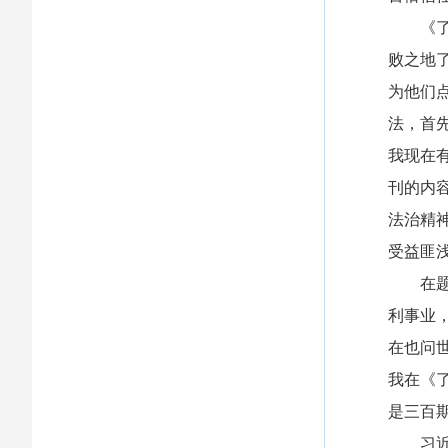
《了然
败之地
为他们
法，首
我现在
刊的内
法治精
受益匪
在题材
利事业
在也问
我在《
是三百
习近平