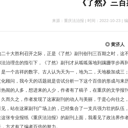
《了然》三百
来源：重庆法治报
|
时间：2022-10-23
|
编
◎ 黄济人
十大胜利召开之际，正是《了然》副刊创刊三百期之时，这不
和法治理念的指引下，《了然》副刊才从呱呱落地到蹒跚学步再
一个吉祥的数字。古人认为天为一，地为二，天地极加成三；
文化顾问，我今天的话题就是尝试分析一下这个百倍的形成与来
看热闹的人多，想进来的人少，作者有了稿子，在重庆的文学报
，久而久之，作者发现了这家副刊的动人与美丽，于是心向往之
看见，站在这家副刊广场上的，已经集合了一支兵强力壮的队伍
在这张专业报纸《重庆法治报》的副刊上面，我看见了政法界作
任，方才有了编者百倍的努力。