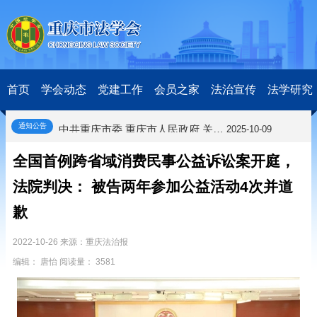
关于开展第十一届“全国杰出青年法学家”评选表彰活动的通知
2026-03-18
研究阐释党的二十届四中全会和中央全面依法治国工作会议精神专项课题立项公示公告
2026-02-28
关于研究阐释党的二十届四中全会和中央全面依法治国工作会议精神专项课题申报工作的通知
2025-12-07
首页
学会动态
党建工作
会员之家
法治宣传
法学研究
第七届“中国—东盟法治论坛”11月20日至22日在渝举办
2025-11-18
重庆市法学会数字法学研究会学术年会拟于11月14日召开
2025-10-28
中共重庆市委 重庆市人民政府 关于深入开展向“时代楷模”重庆检察未成年人保护工作团队代表学习活动的决定
2025-10-09
通知公告
中央政法委印发通知要求学习宣传重庆检察未成年人保护工作团队代表先进事迹
2025-09-30
关于学习运用普法专栏节目《说法》的通知
2025-09-08
全国首例跨省域消费民事公益诉讼案开庭，
第二十届西部法治论坛暨法治宁夏论坛拟获奖论文公示
2025-09-07
法院判决： 被告两年参加公益活动4次并道
征稿启事
2025-08-28
中国法学会2025年度部级法学研究课题立项公告
2025-07-20
歉
中国法学会2025年度部级法学研究课题立项公示公告
2025-07-08
重庆市法学会第五期法学研究立项课题名单公布
2022-10-26 来源：重庆法治报
2025-05-20
关于开展“2025年青年普法志愿者法治文化基层行”活动的通知
2025-04-22
编辑： 唐怡 阅读量： 3581
会议预告 | 中国法学会法学期刊研究会2025年年会将在重庆召开
2025-03-12
关于开展第十一届“全国杰出青年法学家”评选表彰活动的通知
2026-03-18
研究阐释党的二十届四中全会和中央全面依法治国工作会议精神专项课题立项公示公告
2026-02-28