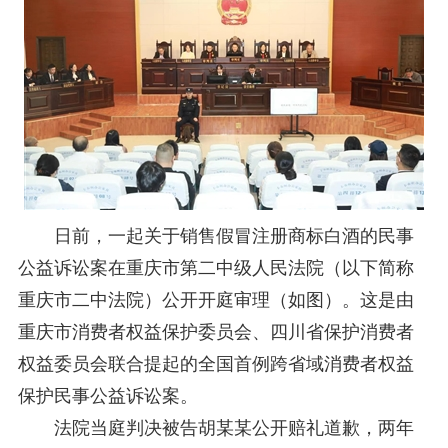
关于研究阐释党的二十届四中全会和中央全面依法治国工作会议精神专项课题申报工作的通知
2025-12-07
第七届“中国—东盟法治论坛”11月20日至22日在渝举办
2025-11-18
重庆市法学会数字法学研究会学术年会拟于11月14日召开
2025-10-28
中共重庆市委 重庆市人民政府 关于深入开展向“时代楷模”重庆检察未成年人保护工作团队代表学习活动的决定
2025-10-09
中央政法委印发通知要求学习宣传重庆检察未成年人保护工作团队代表先进事迹
2025-09-30
关于学习运用普法专栏节目《说法》的通知
2025-09-08
第二十届西部法治论坛暨法治宁夏论坛拟获奖论文公示
2025-09-07
征稿启事
2025-08-28
中国法学会2025年度部级法学研究课题立项公告
2025-07-20
中国法学会2025年度部级法学研究课题立项公示公告
2025-07-08
日前，一起关于销售假冒注册商标白酒的民事
重庆市法学会第五期法学研究立项课题名单公布
2025-05-20
公益诉讼案在重庆市第二中级人民法院（以下简称
关于开展“2025年青年普法志愿者法治文化基层行”活动的通知
2025-04-22
重庆市二中法院）公开开庭审理（如图）。这是由
会议预告 | 中国法学会法学期刊研究会2025年年会将在重庆召开
2025-03-12
重庆市消费者权益保护委员会、四川省保护消费者
权益委员会联合提起的全国首例跨省域消费者权益
保护民事公益诉讼案。
法院当庭判决被告胡某某公开赔礼道歉，两年