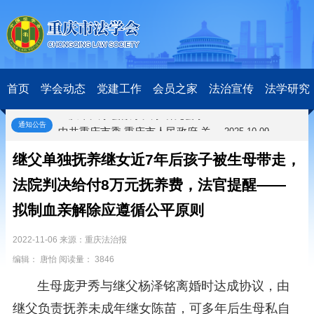
关于开展第十一届“全国杰出青年法学家”评选表彰活动的通知
2026-03-18
研究阐释党的二十届四中全会和中央全面依法治国工作会议精神专项课题立项公示公告
2026-02-28
关于研究阐释党的二十届四中全会和中央全面依法治国工作会议精神专项课题申报工作的通知
2025-12-07
首页
学会动态
党建工作
会员之家
法治宣传
法学研究
第七届“中国—东盟法治论坛”11月20日至22日在渝举办
2025-11-18
重庆市法学会数字法学研究会学术年会拟于11月14日召开
2025-10-28
通知公告
中共重庆市委 重庆市人民政府 关于深入开展向“时代楷模”重庆检察未成年人保护工作团队代表学习活动的决定
2025-10-09
中央政法委印发通知要求学习宣传重庆检察未成年人保护工作团队代表先进事迹
2025-09-30
继父单独抚养继女近7年后孩子被生母带走，
关于学习运用普法专栏节目《说法》的通知
2025-09-08
第二十届西部法治论坛暨法治宁夏论坛拟获奖论文公示
2025-09-07
法院判决给付8万元抚养费，法官提醒——
征稿启事
2025-08-28
拟制血亲解除应遵循公平原则
中国法学会2025年度部级法学研究课题立项公告
2025-07-20
中国法学会2025年度部级法学研究课题立项公示公告
2025-07-08
2022-11-06 来源：重庆法治报
重庆市法学会第五期法学研究立项课题名单公布
2025-05-20
编辑： 唐怡 阅读量： 3846
关于开展“2025年青年普法志愿者法治文化基层行”活动的通知
2025-04-22
会议预告 | 中国法学会法学期刊研究会2025年年会将在重庆召开
2025-03-12
生母庞尹秀与继父杨泽铭离婚时达成协议，由
关于开展第十一届“全国杰出青年法学家”评选表彰活动的通知
2026-03-18
继父负责抚养未成年继女陈苗，可多年后生母私自
研究阐释党的二十届四中全会和中央全面依法治国工作会议精神专项课题立项公示公告
2026-02-28