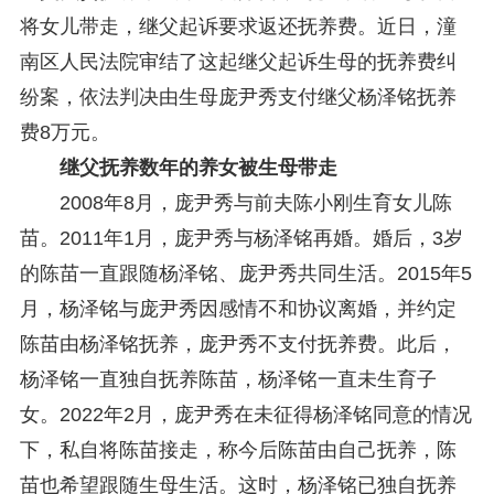
将女儿带走，继父起诉要求返还抚养费。近日，潼
关于研究阐释党的二十届四中全会和中央全面依法治国工作会议精神专项课题申报工作的通知
2025-12-07
第七届“中国—东盟法治论坛”11月20日至22日在渝举办
2025-11-18
南区人民法院审结了这起继父起诉生母的抚养费纠
重庆市法学会数字法学研究会学术年会拟于11月14日召开
2025-10-28
纷案，依法判决由生母庞尹秀支付继父杨泽铭抚养
中共重庆市委 重庆市人民政府 关于深入开展向“时代楷模”重庆检察未成年人保护工作团队代表学习活动的决定
2025-10-09
费8万元。
中央政法委印发通知要求学习宣传重庆检察未成年人保护工作团队代表先进事迹
2025-09-30
关于学习运用普法专栏节目《说法》的通知
2025-09-08
继父抚养数年的养女被生母带走
第二十届西部法治论坛暨法治宁夏论坛拟获奖论文公示
2025-09-07
2008年8月，庞尹秀与前夫陈小刚生育女儿陈
征稿启事
2025-08-28
苗。2011年1月，庞尹秀与杨泽铭再婚。婚后，3岁
中国法学会2025年度部级法学研究课题立项公告
2025-07-20
中国法学会2025年度部级法学研究课题立项公示公告
2025-07-08
的陈苗一直跟随杨泽铭、庞尹秀共同生活。2015年5
重庆市法学会第五期法学研究立项课题名单公布
2025-05-20
月，杨泽铭与庞尹秀因感情不和协议离婚，并约定
关于开展“2025年青年普法志愿者法治文化基层行”活动的通知
2025-04-22
陈苗由杨泽铭抚养，庞尹秀不支付抚养费。此后，
会议预告 | 中国法学会法学期刊研究会2025年年会将在重庆召开
2025-03-12
杨泽铭一直独自抚养陈苗，杨泽铭一直未生育子
女。2022年2月，庞尹秀在未征得杨泽铭同意的情况
下，私自将陈苗接走，称今后陈苗由自己抚养，陈
苗也希望跟随生母生活。这时，杨泽铭已独自抚养