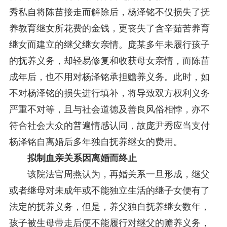
秀私自将陈苗接走而解除后，杨泽铭不仅损失了抚
养教育继女所花费的金钱，更丧失了含辛茹苦养育
继女而建立的继父继女亲情。庞某多年未履行孩子
的抚养义务，却轻易修复和收获母女亲情，而陈苗
成年后，也不用对杨泽铭承担赡养义务。此时，如
不对杨泽铭的损失进行填补，将导致双方权利义务
严重不对等，且与社会道德及善良风俗相悖，亦不
符合社会大众的普遍情感认同，故庞尹秀应当支付
杨泽铭自离婚后多年独自抚养继女的费用。
拟制血亲关系因离婚而终止
该院法官周燕认为，再婚关系一旦形成，继父
或者继母对未成年或不能独立生活的继子女便有了
法定的抚养义务，但是，养父独自抚养继女数年，
孩子被生母带走后便不能履行对继父的赡养义务，