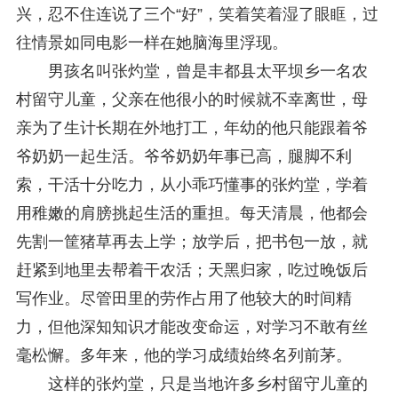
研究阐释党的二十届四中全会和中央全面依法治国工作会议精神专项课题立项公示公告
2026-02-28
兴，忍不住连说了三个“好”，笑着笑着湿了眼眶，过
关于研究阐释党的二十届四中全会和中央全面依法治国工作会议精神专项课题申报工作的通知
2025-12-07
往情景如同电影一样在她脑海里浮现。
第七届“中国—东盟法治论坛”11月20日至22日在渝举办
2025-11-18
重庆市法学会数字法学研究会学术年会拟于11月14日召开
2025-10-28
男孩名叫张灼堂，曾是丰都县太平坝乡一名农
中共重庆市委 重庆市人民政府 关于深入开展向“时代楷模”重庆检察未成年人保护工作团队代表学习活动的决定
2025-10-09
村留守儿童，父亲在他很小的时候就不幸离世，母
中央政法委印发通知要求学习宣传重庆检察未成年人保护工作团队代表先进事迹
2025-09-30
亲为了生计长期在外地打工，年幼的他只能跟着爷
关于学习运用普法专栏节目《说法》的通知
2025-09-08
第二十届西部法治论坛暨法治宁夏论坛拟获奖论文公示
2025-09-07
爷奶奶一起生活。爷爷奶奶年事已高，腿脚不利
征稿启事
2025-08-28
索，干活十分吃力，从小乖巧懂事的张灼堂，学着
中国法学会2025年度部级法学研究课题立项公告
2025-07-20
用稚嫩的肩膀挑起生活的重担。每天清晨，他都会
中国法学会2025年度部级法学研究课题立项公示公告
2025-07-08
重庆市法学会第五期法学研究立项课题名单公布
2025-05-20
先割一筐猪草再去上学；放学后，把书包一放，就
关于开展“2025年青年普法志愿者法治文化基层行”活动的通知
2025-04-22
赶紧到地里去帮着干农活；天黑归家，吃过晚饭后
会议预告 | 中国法学会法学期刊研究会2025年年会将在重庆召开
2025-03-12
写作业。尽管田里的劳作占用了他较大的时间精
力，但他深知知识才能改变命运，对学习不敢有丝
毫松懈。多年来，他的学习成绩始终名列前茅。
这样的张灼堂，只是当地许多乡村留守儿童的