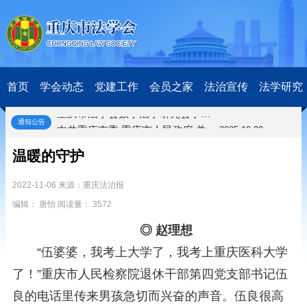
关于开展第十一届“全国杰出青年法学家”评选表彰活动的通知
2026-03-18
研究阐释党的二十届四中全会和中央全面依法治国工作会议精神专项课题立项公示公告
2026-02-28
关于研究阐释党的二十届四中全会和中央全面依法治国工作会议精神专项课题申报工作的通知
2025-12-07
首页
学会动态
党建工作
会员之家
法治宣传
法学研究
第七届“中国—东盟法治论坛”11月20日至22日在渝举办
2025-11-18
重庆市法学会数字法学研究会学术年会拟于11月14日召开
2025-10-28
通知公告
中共重庆市委 重庆市人民政府 关于深入开展向“时代楷模”重庆检察未成年人保护工作团队代表学习活动的决定
2025-10-09
中央政法委印发通知要求学习宣传重庆检察未成年人保护工作团队代表先进事迹
2025-09-30
温暖的守护
关于学习运用普法专栏节目《说法》的通知
2025-09-08
第二十届西部法治论坛暨法治宁夏论坛拟获奖论文公示
2025-09-07
2022-11-06 来源：重庆法治报
征稿启事
2025-08-28
编辑： 唐怡 阅读量： 3572
中国法学会2025年度部级法学研究课题立项公告
2025-07-20
中国法学会2025年度部级法学研究课题立项公示公告
2025-07-08
◎ 赵理想
重庆市法学会第五期法学研究立项课题名单公布
2025-05-20
“伍婆婆，我考上大学了，我考上重庆医科大学
关于开展“2025年青年普法志愿者法治文化基层行”活动的通知
2025-04-22
了！”重庆市人民检察院退休干部第四党支部书记伍
会议预告 | 中国法学会法学期刊研究会2025年年会将在重庆召开
2025-03-12
关于开展第十一届“全国杰出青年法学家”评选表彰活动的通知
2026-03-18
良的电话里传来男孩急切而兴奋的声音。伍良很高