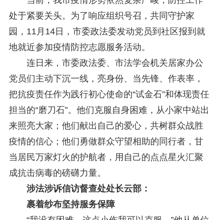
重庆市法学会数字法学研究会学术年会拟于11月14日召开
2025-10-28
中共重庆市委 重庆市人民政府 关于深入开展向“时代楷模”重庆检察未成年人保护工作团队代表学习活动的决定
2025-10-09
处于紧要关头。为了响应组织号召，共同守护家
中央政法委印发通知要求学习宣传重庆检察未成年人保护工作团队代表先进事迹
2025-09-30
园，11月14日，市委政法委发动党员到社区报到就
关于学习运用普法专栏节目《说法》的通知
2025-09-08
地就近参加疫情防控志愿服务活动。
第二十届西部法治论坛暨法治宁夏论坛拟获奖论文公示
2025-09-07
征稿启事
2025-08-28
连日来，市委政法委、市法学会机关居家办公
中国法学会2025年度部级法学研究课题立项公告
2025-07-20
党员们主动下沉一线，亮身份、当先锋、作表率，
中国法学会2025年度部级法学研究课题立项公示公告
2025-07-08
把抗疫责任作为践行初心使命的“试金石”和体现责任
重庆市法学会第五期法学研究立项课题名单公布
2025-05-20
关于开展“2025年青年普法志愿者法治文化基层行”活动的通知
2025-04-22
担当的“磨刀石”。他们克服自身困难，从小家中站出
会议预告 | 中国法学会法学期刊研究会2025年年会将在重庆召开
2025-03-12
来照亮大家；他们献出自己的爱心，共树群众战胜
疫情的信心；他们勇做群众守望相助的同行者，甘
当居民万家灯火的护航者，用自己的点点星火汇聚
成抗击病毒的磅礴力量。
涉法涉诉信访督查处处长云部：
裹着纱布坚持服务保障
“我没有困难，这点小伤我可以克服。”他从单位