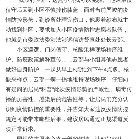
值守后回到小区不慎摔伤膝盖，面对当前严峻的疫
情防控形势，到诊所处理完伤口，他裹着纱布就主
动找到社区，要求加入小区疫情防控志愿者队伍，
他就是市委政法委涉法涉诉信访督查处处长云部。
小区巡逻、门岗值守、核酸采样现场秩序维
护、防疫政策解释宣传……云部与小组其他志愿者
做好自身防护，一起从早上8点忙到下午4点多。核
酸采样点，云部一瘸一拐地维持现场秩序，仔细向
有疑问的居民“科普”此次疫情形势的严峻性、病毒传
播的厉害性、感染后的危害性等，让居民们充分认
识到疫情防控的重要性，并告知大家违反疫情防控
规定可能带来哪些后果，建议居民通过正规渠道反
映正常诉求。
同组的志愿者心疼云部的伤情，让他好好休