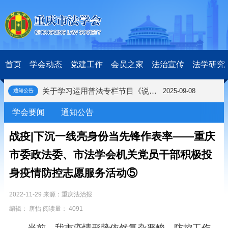
研究阐释党的二十届四中全会和中央全面依法治国工作会议精神专项课题立项公示公告
2026-02-28
关于研究阐释党的二十届四中全会和中央全面依法治国工作会议精神专项课题申报工作的通知
2025-12-07
第七届“中国—东盟法治论坛”11月20日至22日在渝举办
2025-11-18
重庆市法学会数字法学研究会学术年会拟于11月14日召开
2025-10-28
中共重庆市委 重庆市人民政府 关于深入开展向“时代楷模”重庆检察未成年人保护工作团队代表学习活动的决定
2025-10-09
首页
学会动态
党建工作
会员之家
法治宣传
法学研究
中央政法委印发通知要求学习宣传重庆检察未成年人保护工作团队代表先进事迹
2025-09-30
关于学习运用普法专栏节目《说法》的通知
2025-09-08
通知公告
第二十届西部法治论坛暨法治宁夏论坛拟获奖论文公示
2025-09-07
征稿启事
2025-08-28
学会要闻
通知公告
中国法学会2025年度部级法学研究课题立项公告
2025-07-20
中国法学会2025年度部级法学研究课题立项公示公告
2025-07-08
战疫|下沉一线亮身份当先锋作表率——重庆
重庆市法学会第五期法学研究立项课题名单公布
2025-05-20
市委政法委、市法学会机关党员干部积极投
关于开展“2025年青年普法志愿者法治文化基层行”活动的通知
2025-04-22
会议预告 | 中国法学会法学期刊研究会2025年年会将在重庆召开
2025-03-12
身疫情防控志愿服务活动⑤
关于开展第十一届“全国杰出青年法学家”评选表彰活动的通知
2026-03-18
研究阐释党的二十届四中全会和中央全面依法治国工作会议精神专项课题立项公示公告
2026-02-28
2022-11-29 来源：重庆法治报
关于研究阐释党的二十届四中全会和中央全面依法治国工作会议精神专项课题申报工作的通知
2025-12-07
编辑： 唐怡 阅读量： 4091
第七届“中国—东盟法治论坛”11月20日至22日在渝举办
2025-11-18
当前，我市疫情形势依然复杂严峻，防控工作