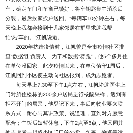
车，确定车门和车窗已锁好，将车钥匙集中消杀后
分装，最后挨家挨户送回。“每辆车10分钟左右，每
天晚上我都会接到十几家邻居在群里求助我帮
忙‘热’车的。”江帆说道。
2020年抗击疫情时，江帆曾是全市疫情社区排
查“数据组”负责人，为了和数据“赛跑”，他5个多月住
在单位没回家。此次疫情以来，在单位值守1周后，
江帆回到小区便主动向社区报到，成为志愿者。
每天早上7:30至下午1点左右，江帆协助医生上
门对所住楼栋的200余户居民进行核酸采样，遇到有
拒不开门的居民，他登记下来，事后向物业要来联
系方式，耐心与其讲政策、说道理，直到对方愿意
配合；午饭后短暂休息，下午2点至6点，他又同其
他志愿者一起将小区门口的外卖、包裹、物资等运