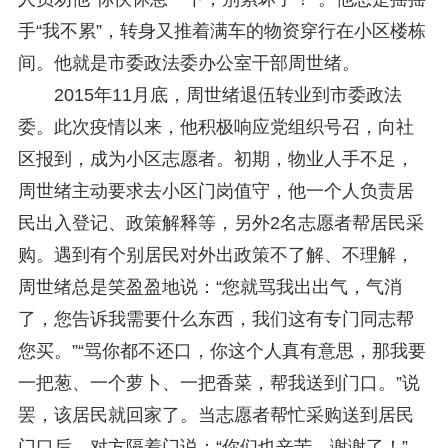
手“我不累”，转身又推着满车的物资穿行在小区楼栋
间。他就是市委政法委办公室干部周世绪。
2015年11月底，周世绪退伍转业到市委政法
委。此次疫情以来，他积极响应党组织号召，向社
区报到，成为小区志愿者。初期，物业人手不足，
周世绪主动要求去小区门岗值守，他一个人负责居
民出入登记、政策解释等，另外2名志愿者帮居民采
购。遇到有个别居民对外出政策不了解、不理解，
周世绪总是笑盈盈地说：“您就骂我出出气，气消
了，您告诉我需要什么东西，我们这有专门同志帮
您买。”“骂你都不还口，你这个人真有意思，那我要
一把葱、一个萝卜、一把香菜，帮我送到门口。”说
罢，该居民就回家了。当志愿者帮忙采购送到居民
门口后，对方隔着门说：“你们也辛苦，谢谢了！”