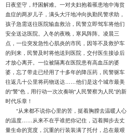
日夜坚守，纾困解难。一对夫妇抱着罹患地中海贫
血症的两岁儿子，满头大汗地冲向执勤民警求助，
孩子急需送往医院输血救治，民警立即驾车将他们
安全送达医院。入冬的夜晚，寒风阵阵。凌晨三
点，一位突发急性心肌炎的市民，因等不及救护车
的到来，民警及时将他送到医院，交付医生接诊后
才放心离开。一位被隔离在医院患有高血压的婆
婆，忘了带走已经用了十多年的降压药，民警驱车
往返几十公里将药物送达……他们是这个城市最美
的“警”色，用行动一次次奏响“人民警察为人民”的新
时代乐章！
“从来都不说你心里的苦，挺着胸膛去温暖人心
的温度……从来不在乎谁把你记住，迈着脚步去丈
量生命的宽度，沉重的行装装满了托付，总在最艰