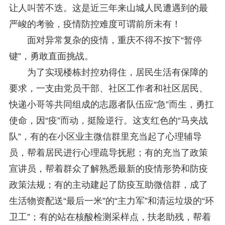
让人叫苦不迭。这是近三年来山城人民遭遇到的最
关于研究阐释党的二十届四中全会和中央全面依法治国工作会议精神专项课题申报工作的通知
2025-12-07
严峻的考验，疫情防控难度可谓前所未有！
第七届“中国—东盟法治论坛”11月20日至22日在渝举办
2025-11-18
重庆市法学会数字法学研究会学术年会拟于11月14日召开
2025-10-28
面对异常复杂的疫情，重庆不得不按下“暂停
中共重庆市委 重庆市人民政府 关于深入开展向“时代楷模”重庆检察未成年人保护工作团队代表学习活动的决定
2025-10-09
键”，勇敢直面挑战。
中央政法委印发通知要求学习宣传重庆检察未成年人保护工作团队代表先进事迹
2025-09-30
为了实现楼栋封控劝得住，居民生活有保障的
关于学习运用普法专栏节目《说法》的通知
2025-09-08
第二十届西部法治论坛暨法治宁夏论坛拟获奖论文公示
2025-09-07
要求，一支由党员干部、社区工作者和社区居民、
征稿启事
2025-08-28
快递小哥等共同组成的志愿者队伍应“急”而生，勇扛
中国法学会2025年度部级法学研究课题立项公告
2025-07-20
使命，因“疫”而动，挺险逆行。这支红色的“马夹战
中国法学会2025年度部级法学研究课题立项公示公告
2025-07-08
重庆市法学会第五期法学研究立项课题名单公布
2025-05-20
队”，有的在小区业主微信群里充当起了心理辅导
关于开展“2025年青年普法志愿者法治文化基层行”活动的通知
2025-04-22
员，帮着居民进行心理疏导抚慰；有的充当了政策
会议预告 | 中国法学会法学期刊研究会2025年年会将在重庆召开
2025-03-12
宣讲员，帮着群众了解熟悉最新的疫情形势和防疫
政策法规；有的主动建起了防疫互助微信群，成了
生活物资配送“最后一米”的“主力军”和清运垃圾的“环
卫工”；有的站在核酸检测采样点，扶老助残，帮着