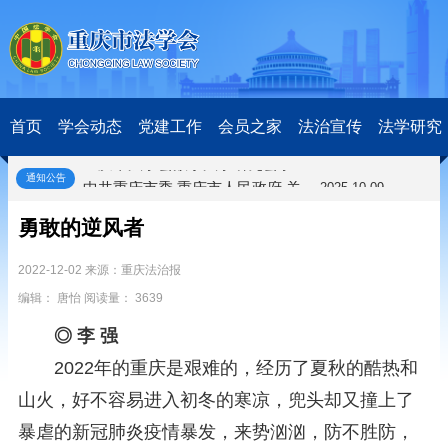
关于开展第十一届“全国杰出青年法学家”评选表彰活动的通知
2026-03-18
研究阐释党的二十届四中全会和中央全面依法治国工作会议精神专项课题立项公示公告
2026-02-28
关于研究阐释党的二十届四中全会和中央全面依法治国工作会议精神专项课题申报工作的通知
2025-12-07
首页
学会动态
党建工作
会员之家
法治宣传
法学研究
第七届“中国—东盟法治论坛”11月20日至22日在渝举办
2025-11-18
重庆市法学会数字法学研究会学术年会拟于11月14日召开
2025-10-28
通知公告
中共重庆市委 重庆市人民政府 关于深入开展向“时代楷模”重庆检察未成年人保护工作团队代表学习活动的决定
2025-10-09
中央政法委印发通知要求学习宣传重庆检察未成年人保护工作团队代表先进事迹
2025-09-30
勇敢的逆风者
关于学习运用普法专栏节目《说法》的通知
2025-09-08
第二十届西部法治论坛暨法治宁夏论坛拟获奖论文公示
2025-09-07
2022-12-02 来源：重庆法治报
征稿启事
2025-08-28
编辑： 唐怡 阅读量： 3639
中国法学会2025年度部级法学研究课题立项公告
2025-07-20
中国法学会2025年度部级法学研究课题立项公示公告
2025-07-08
◎ 李 强
重庆市法学会第五期法学研究立项课题名单公布
2025-05-20
2022年的重庆是艰难的，经历了夏秋的酷热和
关于开展“2025年青年普法志愿者法治文化基层行”活动的通知
2025-04-22
山火，好不容易进入初冬的寒凉，兜头却又撞上了
会议预告 | 中国法学会法学期刊研究会2025年年会将在重庆召开
2025-03-12
关于开展第十一届“全国杰出青年法学家”评选表彰活动的通知
2026-03-18
暴虐的新冠肺炎疫情暴发，来势汹汹，防不胜防，
研究阐释党的二十届四中全会和中央全面依法治国工作会议精神专项课题立项公示公告
2026-02-28