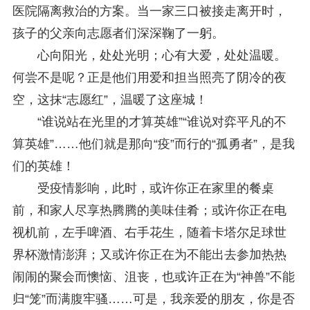
医院隔离救治的方案。当一家三口被接走离开时，
孩子的父亲向志愿者们深深鞠了一躬。
心向阳光，处处光明；心有大爱，处处温暖。
何尝不是呢？正是他们用爱和担当照亮了阴冷的夜
空，这抹“志愿红”，温暖了这座城！
“谁说站在光里的才算英雄”“谁说对弈平凡的不
算英雄”……他们就是那向“疫”而行的“孤勇者”，是我
们的英雄！
受疫情影响，此时，或许你正在家里的餐桌
前，和家人尽享热腾腾的美味佳肴；或许你正在电
视机前，左手啤酒、右手花生，随着卡塔尔足球世
界杯激情澎湃；又或许你正在为不能出去参加热热
闹闹的聚会而懊恼、沮丧，也或许正在为“神兽”不能
归“笼”而满腹牢骚……可是，我亲爱的朋友，你是否