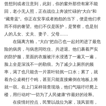
曾想到或者注意到，此刻，你的窗外那些有家不能
回，老小无人照，正在战位上奔波忙碌的“大白”和
“藏青蓝”。你正在安享或者抱怨的当下，便是他们求
而不得的奢望。他们不仅是医护，是警察，也是别
人的儿女、丈夫、妻子、父母……
在隔离方舱，“大白”把自己也一起封闭进了最危
险的病房，与病患同吃住、共进退。他们裹着严实
的防护服，里面的衣服被汗水浸透了一遍又一遍，
脸上全是深浅不一的勒痕。为了减少上厕所的频
率，渴了也只能含一片茶叶轻抿一口水；累了，就
着办公桌椅打个盹，甚至只能直接瘫倒在地板上将
就一宿。在上门采样筛查现场，他们气喘吁吁爬上
楼，用行动对“一切为了人民健康”作最好的诠释。
在疫情封控点，民警以战位为家，顶风冒雨，