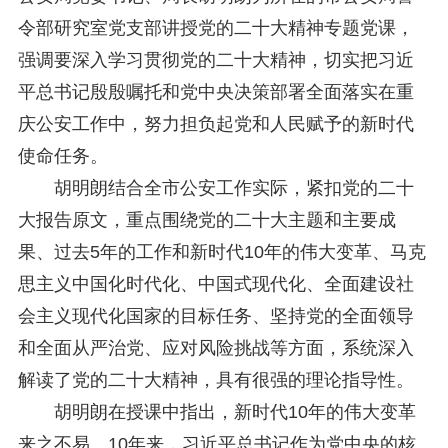
关于研究阐释党的二十届四中全会和中央全面依法治国工作会议精神专项课题申报工作的通知
2025-12-07
令部研究室党支部讲授党的二十大精神专题党课，
第七届“中国—东盟法治论坛”11月20日至22日在渝举办
2025-11-18
强调要深入学习贯彻党的二十大精神，切实把习近
重庆市法学会数字法学研究会学术年会拟于11月14日召开
2025-10-28
平总书记殷殷嘱托和党中央决策部署全面落实在重
中共重庆市委 重庆市人民政府 关于深入开展向“时代楷模”重庆检察未成年人保护工作团队代表学习活动的决定
2025-10-09
中央政法委印发通知要求学习宣传重庆检察未成年人保护工作团队代表先进事迹
2025-09-30
庆公安工作中，努力担负起党和人民赋予的新时代
关于学习运用普法专栏节目《说法》的通知
2025-09-08
使命任务。
第二十届西部法治论坛暨法治宁夏论坛拟获奖论文公示
2025-09-07
胡明朗结合全市公安工作实际，紧扣党的二十
征稿启事
2025-08-28
中国法学会2025年度部级法学研究课题立项公告
2025-07-20
大报告原文，重点围绕党的二十大主题和主要成
中国法学会2025年度部级法学研究课题立项公示公告
2025-07-08
果、过去5年的工作和新时代10年的伟大变革、马克
重庆市法学会第五期法学研究立项课题名单公布
2025-05-20
思主义中国化时代化、中国式现代化、全面建设社
关于开展“2025年青年普法志愿者法治文化基层行”活动的通知
2025-04-22
会议预告 | 中国法学会法学期刊研究会2025年年会将在重庆召开
2025-03-12
会主义现代化国家的目标任务、坚持党的全面领导
和全面从严治党、应对风险挑战等方面，系统深入
解读了党的二十大精神，具有很强的理论指导性。
胡明朗在授课中指出，新时代10年的伟大变革
来之不易。10年来，习近平总书记作为党中央的核