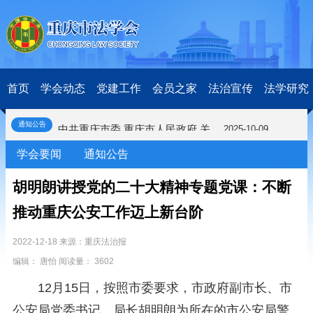
关于开展第十一届“全国杰出青年法学家”评选表彰活动的通知
2026-03-18
研究阐释党的二十届四中全会和中央全面依法治国工作会议精神专项课题立项公示公告
2026-02-28
关于研究阐释党的二十届四中全会和中央全面依法治国工作会议精神专项课题申报工作的通知
2025-12-07
首页
学会动态
党建工作
会员之家
法治宣传
法学研究
第七届“中国—东盟法治论坛”11月20日至22日在渝举办
2025-11-18
重庆市法学会数字法学研究会学术年会拟于11月14日召开
2025-10-28
通知公告
中共重庆市委 重庆市人民政府 关于深入开展向“时代楷模”重庆检察未成年人保护工作团队代表学习活动的决定
2025-10-09
中央政法委印发通知要求学习宣传重庆检察未成年人保护工作团队代表先进事迹
2025-09-30
学会要闻
通知公告
关于学习运用普法专栏节目《说法》的通知
2025-09-08
第二十届西部法治论坛暨法治宁夏论坛拟获奖论文公示
2025-09-07
胡明朗讲授党的二十大精神专题党课：不断
征稿启事
2025-08-28
推动重庆公安工作迈上新台阶
中国法学会2025年度部级法学研究课题立项公告
2025-07-20
中国法学会2025年度部级法学研究课题立项公示公告
2025-07-08
2022-12-18 来源：重庆法治报
重庆市法学会第五期法学研究立项课题名单公布
2025-05-20
关于开展“2025年青年普法志愿者法治文化基层行”活动的通知
2025-04-22
编辑： 唐怡 阅读量： 3602
会议预告 | 中国法学会法学期刊研究会2025年年会将在重庆召开
2025-03-12
12月15日，按照市委要求，市政府副市长、市
关于开展第十一届“全国杰出青年法学家”评选表彰活动的通知
2026-03-18
公安局党委书记、局长胡明朗为所在的市公安局警
研究阐释党的二十届四中全会和中央全面依法治国工作会议精神专项课题立项公示公告
2026-02-28