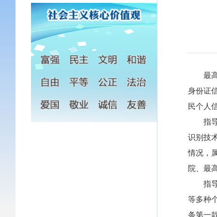
最高人
身份证
民个人
指导性
识别技
情况，
院、最
指导性
等多种
条第一