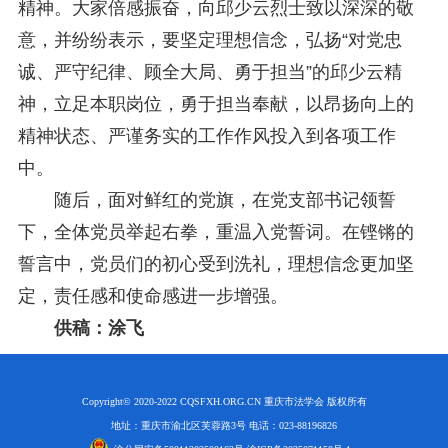
精神。大家倍感振奋，向邱少云烈士致以深深的敬
意，并纷纷表示，要坚定理想信念，弘扬“对党忠
诚、严守纪律、顾全大局、勇于担当”的邱少云精
神，立足本职岗位，勇于担当奉献，以昂扬向上的
精神状态、严谨务实的工作作风投入到各项工作
中。
随后，面对鲜红的党旗，在党支部书记领誓
下，全体党员举起右拳，重温入党誓词。在铿锵的
誓言中，党员们的初心受到洗礼，理想信念更加坚
定，责任感和使命感进一步增强。
供稿：涂飞
Copyright© 2020-2022 CQSFXH.ORG.CN 重庆市法学会 版权所有
地址：重庆市渝北区芙蓉路3号 电话：023-88196826