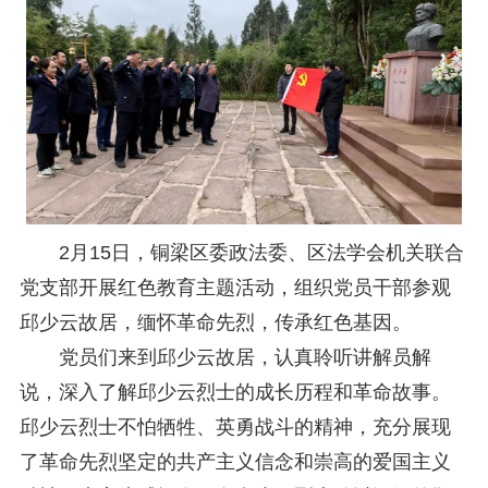
研究阐释党的二十届四中全会和中央全面依法治国工作会议精神专项课题立项公示公告
2026-02-28
关于研究阐释党的二十届四中全会和中央全面依法治国工作会议精神专项课题申报工作的通知
2025-12-07
第七届“中国—东盟法治论坛”11月20日至22日在渝举办
2025-11-18
重庆市法学会数字法学研究会学术年会拟于11月14日召开
2025-10-28
中共重庆市委 重庆市人民政府 关于深入开展向“时代楷模”重庆检察未成年人保护工作团队代表学习活动的决定
2025-10-09
中央政法委印发通知要求学习宣传重庆检察未成年人保护工作团队代表先进事迹
2025-09-30
关于学习运用普法专栏节目《说法》的通知
2025-09-08
第二十届西部法治论坛暨法治宁夏论坛拟获奖论文公示
2025-09-07
征稿启事
2025-08-28
中国法学会2025年度部级法学研究课题立项公告
2025-07-20
2月15日，铜梁区委政法委、区法学会机关联合
中国法学会2025年度部级法学研究课题立项公示公告
2025-07-08
党支部开展红色教育主题活动，组织党员干部参观
重庆市法学会第五期法学研究立项课题名单公布
2025-05-20
邱少云故居，缅怀革命先烈，传承红色基因。
关于开展“2025年青年普法志愿者法治文化基层行”活动的通知
2025-04-22
会议预告 | 中国法学会法学期刊研究会2025年年会将在重庆召开
2025-03-12
党员们来到邱少云故居，认真聆听讲解员解
说，深入了解邱少云烈士的成长历程和革命故事。
邱少云烈士不怕牺牲、英勇战斗的精神，充分展现
了革命先烈坚定的共产主义信念和崇高的爱国主义