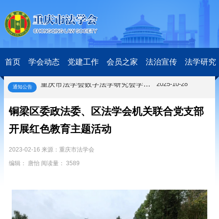
关于开展第十一届“全国杰出青年法学家”评选表彰活动的通知
2026-03-18
研究阐释党的二十届四中全会和中央全面依法治国工作会议精神专项课题立项公示公告
2026-02-28
关于研究阐释党的二十届四中全会和中央全面依法治国工作会议精神专项课题申报工作的通知
2025-12-07
首页
学会动态
党建工作
会员之家
法治宣传
法学研究
第七届“中国—东盟法治论坛”11月20日至22日在渝举办
2025-11-18
重庆市法学会数字法学研究会学术年会拟于11月14日召开
2025-10-28
通知公告
中共重庆市委 重庆市人民政府 关于深入开展向“时代楷模”重庆检察未成年人保护工作团队代表学习活动的决定
2025-10-09
中央政法委印发通知要求学习宣传重庆检察未成年人保护工作团队代表先进事迹
2025-09-30
铜梁区委政法委、区法学会机关联合党支部
关于学习运用普法专栏节目《说法》的通知
2025-09-08
开展红色教育主题活动
第二十届西部法治论坛暨法治宁夏论坛拟获奖论文公示
2025-09-07
征稿启事
2025-08-28
2023-02-16 来源：重庆市法学会
中国法学会2025年度部级法学研究课题立项公告
2025-07-20
编辑： 唐怡 阅读量： 3589
中国法学会2025年度部级法学研究课题立项公示公告
2025-07-08
重庆市法学会第五期法学研究立项课题名单公布
2025-05-20
关于开展“2025年青年普法志愿者法治文化基层行”活动的通知
2025-04-22
会议预告 | 中国法学会法学期刊研究会2025年年会将在重庆召开
2025-03-12
关于开展第十一届“全国杰出青年法学家”评选表彰活动的通知
2026-03-18