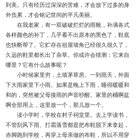
到美。只有经历过深深的苦难，才会放下过多的身
中央政法委印发通知要求学习宣传重庆检察未成年人保护工作团队代表先进事迹
2025-09-30
外负累，才会铭记世间的平凡美丽。
关于学习运用普法专栏节目《说法》的通知
2025-09-08
第二十届西部法治论坛暨法治宁夏论坛拟获奖论文公示
2025-09-07
在我老家，有一双破破烂烂的雨靴，补满各式
征稿启事
2025-08-28
各样颜色的补丁，几乎看不出原本的黑色了，鞋底
中国法学会2025年度部级法学研究课题立项公告
2025-07-20
也快断帮了。它贮存在祖屋墙角已经很久很久了，
中国法学会2025年度部级法学研究课题立项公示公告
2025-07-08
重庆市法学会第五期法学研究立项课题名单公布
2025-05-20
久远的鞋里都长出了杂草。你或许会猜测：它来自
关于开展“2025年青年普法志愿者法治文化基层行”活动的通知
2025-04-22
哪里？它有什么故事呢？
会议预告 | 中国法学会法学期刊研究会2025年年会将在重庆召开
2025-03-12
小时候家里穷，土墙茅草房。一到雨天，外面
下大雨家里下小雨。如果是晚上下雨，睡得暖暖和
和的，突然被父母接雨的声音吵醒。家里的桶啊盆
啊全部用上，这里放一个，那儿放一个。
读小学时，学校在村子祠堂里。去上学读书，
不管刮风下雨、打霜落雪都是把布鞋脱下来拿起，
赤脚跑到学校，再穿上母亲做的布鞋，所以不用穿