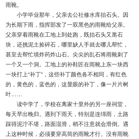
雨靴。
小学毕业那年，父亲去公社修水库抬石头。因
为长期下雨，指挥部发了一双黑色的雨靴给父亲。
父亲穿着雨靴在工地上到处跑，既抬石头又凿石
块，还挑泥土捡碎石，哪里缺人手就去哪儿帮忙，
甚至去帮忙填炸药炸山石。尖尖的乱石将雨靴刺了
一个又一个洞。工地上的补鞋匠在雨靴上东一块西
一块打上“补丁”，这些补丁颜色各不相同，有红色
的，黄色的，蓝色的，这显眼的补丁，像一片片树
叶……
读中学了，学校在离家十里外的另一座祠堂，
每天早出晚归。遇到下雨天，特别是连绵雨，土路
踩得泥泞不堪，路面湿滑，稍不注意就会滑倒。遇
上这种时候，必须要穿高筒的雨靴才行。没有雨靴