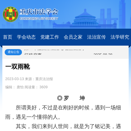
关于研究阐释党的二十届四中全会和中央全面依法治国工作会议精神专项课题申报工作的通知
2025-12-07
第七届“中国—东盟法治论坛”11月20日至22日在渝举办
2025-11-18
重庆市法学会数字法学研究会学术年会拟于11月14日召开
2025-10-28
中共重庆市委 重庆市人民政府 关于深入开展向“时代楷模”重庆检察未成年人保护工作团队代表学习活动的决定
2025-10-09
中央政法委印发通知要求学习宣传重庆检察未成年人保护工作团队代表先进事迹
2025-09-30
首页
学会动态
党建工作
会员之家
法治宣传
法学研究
关于学习运用普法专栏节目《说法》的通知
2025-09-08
第二十届西部法治论坛暨法治宁夏论坛拟获奖论文公示
2025-09-07
通知公告
征稿启事
2025-08-28
中国法学会2025年度部级法学研究课题立项公告
2025-07-20
一双雨靴
中国法学会2025年度部级法学研究课题立项公示公告
2025-07-08
重庆市法学会第五期法学研究立项课题名单公布
2025-05-20
2023-03-13 来源：重庆法治报
关于开展“2025年青年普法志愿者法治文化基层行”活动的通知
2025-04-22
编辑： 唐怡 阅读量： 3609
会议预告 | 中国法学会法学期刊研究会2025年年会将在重庆召开
2025-03-12
关于开展第十一届“全国杰出青年法学家”评选表彰活动的通知
2026-03-18
◎ 罗 坤
研究阐释党的二十届四中全会和中央全面依法治国工作会议精神专项课题立项公示公告
2026-02-28
所谓美好，不过是在刚好的时候，遇到一场细
关于研究阐释党的二十届四中全会和中央全面依法治国工作会议精神专项课题申报工作的通知
2025-12-07
雨，遇见一个懂得的人。
第七届“中国—东盟法治论坛”11月20日至22日在渝举办
2025-11-18
重庆市法学会数字法学研究会学术年会拟于11月14日召开
2025-10-28
其实，我们来到人世间，就是为了铭记美，遇
中共重庆市委 重庆市人民政府 关于深入开展向“时代楷模”重庆检察未成年人保护工作团队代表学习活动的决定
2025-10-09