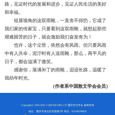
路，见证时代的发展和进步，见证人民生活的美好
和幸福。
祖屋墙角的这双雨靴，一直舍不得扔，它成了
我们家的传家宝，只要看到这双雨靴，就想起那些
艰难困苦的日子，就会激励我们奋发有为！
也许，这个尘世，依然会有风雨。但只要风雨
中有人共伞，泥泞时有人送雨靴，那么，再平凡的
日子，都会溢满了微笑。
感谢你，落满补丁的雨靴，迢迢长路，温暖了
我幼年时光。
（作者系中国散文学会会员）
Copyright© 2020-2022 CQSFXH.ORG.CN 重庆市法学会 版权所有
地址：重庆市渝北区芙蓉路3号 电话：023-88196826