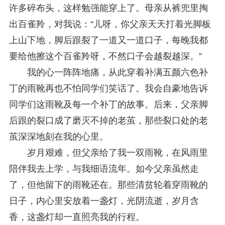
许多碎布头，这样勉强能穿上了。母亲从裤兜里掏
出百雀羚，对我说：“儿呀，你父亲天天打着光脚板
上山下地，脚后跟裂了一道又一道口子，每晚我都
要给他擦这个百雀羚呀，不然口子会越裂越深。”
我的心一阵阵地痛，从此穿着补满五颜六色补
丁的雨靴再也不怕同学们笑话了。我会自豪地告诉
同学们这雨靴及每一个补丁的故事。后来，父亲脚
后跟的裂口成了磨灭不掉的老茧，那些裂口处的老
茧深深地刻在我的心里。
岁月艰难，但父亲给了我一双雨靴，在风雨里
陪伴我去上学，与我细语流年。如今父亲虽然走
了，但他留下的雨靴还在。那些清贫轮着穿雨靴的
日子，内心里安放着一盏灯，光阴流逝，岁月含
香，这盏灯却一直照亮我的行程。