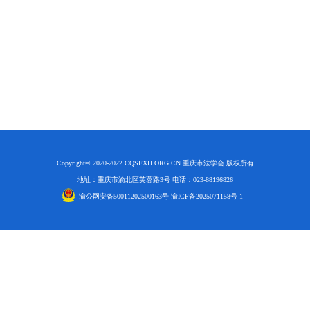
研究阐释党的二十届四中全会和中央全面依法治国工作会议精神专项课题立项公示公告
2026-02-28
关于研究阐释党的二十届四中全会和中央全面依法治国工作会议精神专项课题申报工作的通知
2025-12-07
第七届“中国—东盟法治论坛”11月20日至22日在渝举办
2025-11-18
重庆市法学会数字法学研究会学术年会拟于11月14日召开
2025-10-28
中共重庆市委 重庆市人民政府 关于深入开展向“时代楷模”重庆检察未成年人保护工作团队代表学习活动的决定
2025-10-09
中央政法委印发通知要求学习宣传重庆检察未成年人保护工作团队代表先进事迹
2025-09-30
关于学习运用普法专栏节目《说法》的通知
2025-09-08
第二十届西部法治论坛暨法治宁夏论坛拟获奖论文公示
2025-09-07
征稿启事
2025-08-28
中国法学会2025年度部级法学研究课题立项公告
2025-07-20
Copyright© 2020-2022 CQSFXH.ORG.CN 重庆市法学会 版权所有
中国法学会2025年度部级法学研究课题立项公示公告
2025-07-08
地址：重庆市渝北区芙蓉路3号 电话：023-88196826
重庆市法学会第五期法学研究立项课题名单公布
2025-05-20
渝公网安备50011202500163号 渝ICP备2025071158号-1
关于开展“2025年青年普法志愿者法治文化基层行”活动的通知
2025-04-22
会议预告 | 中国法学会法学期刊研究会2025年年会将在重庆召开
2025-03-12