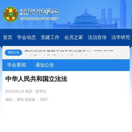
关于开展第十一届“全国杰出青年法学家”评选表彰活动的通知
2026-03-18
研究阐释党的二十届四中全会和中央全面依法治国工作会议精神专项课题立项公示公告
2026-02-28
关于研究阐释党的二十届四中全会和中央全面依法治国工作会议精神专项课题申报工作的通知
2025-12-07
首页
学会动态
党建工作
会员之家
法治宣传
法学研究
第七届“中国—东盟法治论坛”11月20日至22日在渝举办
2025-11-18
重庆市法学会数字法学研究会学术年会拟于11月14日召开
2025-10-28
通知公告
中共重庆市委 重庆市人民政府 关于深入开展向“时代楷模”重庆检察未成年人保护工作团队代表学习活动的决定
2025-10-09
中央政法委印发通知要求学习宣传重庆检察未成年人保护工作团队代表先进事迹
2025-09-30
学会要闻
通知公告
关于学习运用普法专栏节目《说法》的通知
2025-09-08
第二十届西部法治论坛暨法治宁夏论坛拟获奖论文公示
2025-09-07
中华人民共和国立法法
征稿启事
2025-08-28
中国法学会2025年度部级法学研究课题立项公告
2023-03-14 来源：新华社
2025-07-20
中国法学会2025年度部级法学研究课题立项公示公告
2025-07-08
编辑： 唐怡 阅读量： 3597
重庆市法学会第五期法学研究立项课题名单公布
2025-05-20
关于开展“2025年青年普法志愿者法治文化基层行”活动的通知
2025-04-22
会议预告 | 中国法学会法学期刊研究会2025年年会将在重庆召开
2025-03-12
关于开展第十一届“全国杰出青年法学家”评选表彰活动的通知
2026-03-18