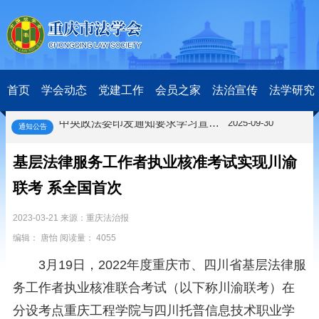
关于开展第十一届“全国杰出青年法学家”评选表彰活动的通知
2026-03-18
研究阐释党的二十届四中全会和中央全面依法治国工作会议精神专项课题立项公示公告
2026-02-28
关于研究阐释党的二十届四中全会和中央全面依法治国工作会议精神专项课题申报工作的通知
2025-12-07
第七届“中国—东盟法治论坛”11月20日至22日在渝举办
2025-11-18
重庆市法学会数字法学研究会学术年会拟于11月14日召开
2025-10-28
首页
学会动态
党建工作
会员之家
法治宣传
法学研究
中共重庆市委 重庆市人民政府 关于深入开展向“时代楷模”重庆检察未成年人保护工作团队代表学习活动的决定
2025-10-09
中央政法委印发通知要求学习宣传重庆检察未成年人保护工作团队代表先进事迹
2025-09-30
通知公告
关于学习运用普法专栏节目《说法》的通知
2025-09-08
第二十届西部法治论坛暨法治宁夏论坛拟获奖论文公示
2025-09-07
基层法律服务工作者执业核准考试实现川渝
征稿启事
2025-08-28
联考 系全国首次
中国法学会2025年度部级法学研究课题立项公告
2025-07-20
中国法学会2025年度部级法学研究课题立项公示公告
2025-07-08
2023-03-21 来源：重庆法治报
重庆市法学会第五期法学研究立项课题名单公布
2025-05-20
关于开展“2025年青年普法志愿者法治文化基层行”活动的通知
编辑： 唐怡 阅读量： 4055
2025-04-22
会议预告 | 中国法学会法学期刊研究会2025年年会将在重庆召开
2025-03-12
3月19日，2022年度重庆市、四川省基层法律服
关于开展第十一届“全国杰出青年法学家”评选表彰活动的通知
2026-03-18
务工作者执业核准联合考试（以下称川渝联考）在
研究阐释党的二十届四中全会和中央全面依法治国工作会议精神专项课题立项公示公告
2026-02-28
关于研究阐释党的二十届四中全会和中央全面依法治国工作会议精神专项课题申报工作的通知
2025-12-07
分设考点重庆工程学院与四川托普信息技术职业学