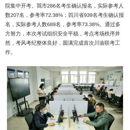
第七届“中国—东盟法治论坛”11月20日至22日在渝举办
2025-11-18
院集中开考。我市286名考生确认报名，实际参考人
重庆市法学会数字法学研究会学术年会拟于11月14日召开
2025-10-28
数207名，参考率72.38%；四川省939名考生确认报
中共重庆市委 重庆市人民政府 关于深入开展向“时代楷模”重庆检察未成年人保护工作团队代表学习活动的决定
2025-10-09
中央政法委印发通知要求学习宣传重庆检察未成年人保护工作团队代表先进事迹
2025-09-30
名，实际参考人数689名，参考率73.38%。通过多
关于学习运用普法专栏节目《说法》的通知
2025-09-08
方努力，本次考试组织安全平稳，考点考场秩序井
第二十届西部法治论坛暨法治宁夏论坛拟获奖论文公示
2025-09-07
然，考风考纪整体良好，圆满完成首次川渝联考工
征稿启事
2025-08-28
中国法学会2025年度部级法学研究课题立项公告
2025-07-20
作。
中国法学会2025年度部级法学研究课题立项公示公告
2025-07-08
重庆市法学会第五期法学研究立项课题名单公布
2025-05-20
关于开展“2025年青年普法志愿者法治文化基层行”活动的通知
2025-04-22
会议预告 | 中国法学会法学期刊研究会2025年年会将在重庆召开
2025-03-12