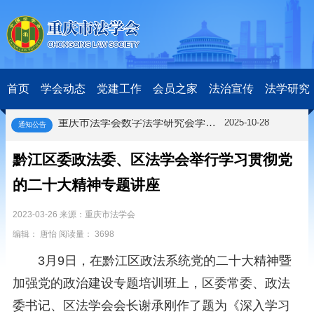
关于开展第十一届“全国杰出青年法学家”评选表彰活动的通知
2026-03-18
研究阐释党的二十届四中全会和中央全面依法治国工作会议精神专项课题立项公示公告
2026-02-28
关于研究阐释党的二十届四中全会和中央全面依法治国工作会议精神专项课题申报工作的通知
2025-12-07
首页
学会动态
党建工作
会员之家
法治宣传
法学研究
第七届“中国—东盟法治论坛”11月20日至22日在渝举办
2025-11-18
重庆市法学会数字法学研究会学术年会拟于11月14日召开
2025-10-28
通知公告
中共重庆市委 重庆市人民政府 关于深入开展向“时代楷模”重庆检察未成年人保护工作团队代表学习活动的决定
2025-10-09
中央政法委印发通知要求学习宣传重庆检察未成年人保护工作团队代表先进事迹
2025-09-30
黔江区委政法委、区法学会举行学习贯彻党
关于学习运用普法专栏节目《说法》的通知
2025-09-08
的二十大精神专题讲座
第二十届西部法治论坛暨法治宁夏论坛拟获奖论文公示
2025-09-07
征稿启事
2025-08-28
2023-03-26 来源：重庆市法学会
中国法学会2025年度部级法学研究课题立项公告
2025-07-20
编辑： 唐怡 阅读量： 3698
中国法学会2025年度部级法学研究课题立项公示公告
2025-07-08
重庆市法学会第五期法学研究立项课题名单公布
2025-05-20
3月9日，在黔江区政法系统党的二十大精神暨
关于开展“2025年青年普法志愿者法治文化基层行”活动的通知
2025-04-22
加强党的政治建设专题培训班上，区委常委、政法
会议预告 | 中国法学会法学期刊研究会2025年年会将在重庆召开
2025-03-12
委书记、区法学会会长谢承刚作了题为《深入学习
关于开展第十一届“全国杰出青年法学家”评选表彰活动的通知
2026-03-18