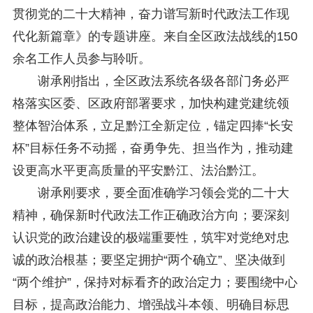
研究阐释党的二十届四中全会和中央全面依法治国工作会议精神专项课题立项公示公告
2026-02-28
贯彻党的二十大精神，奋力谱写新时代政法工作现
关于研究阐释党的二十届四中全会和中央全面依法治国工作会议精神专项课题申报工作的通知
2025-12-07
代化新篇章》的专题讲座。来自全区政法战线的150
第七届“中国—东盟法治论坛”11月20日至22日在渝举办
2025-11-18
余名工作人员参与聆听。
重庆市法学会数字法学研究会学术年会拟于11月14日召开
2025-10-28
中共重庆市委 重庆市人民政府 关于深入开展向“时代楷模”重庆检察未成年人保护工作团队代表学习活动的决定
2025-10-09
谢承刚指出，全区政法系统各级各部门务必严
中央政法委印发通知要求学习宣传重庆检察未成年人保护工作团队代表先进事迹
2025-09-30
格落实区委、区政府部署要求，加快构建党建统领
关于学习运用普法专栏节目《说法》的通知
2025-09-08
整体智治体系，立足黔江全新定位，锚定四捧“长安
第二十届西部法治论坛暨法治宁夏论坛拟获奖论文公示
2025-09-07
征稿启事
2025-08-28
杯”目标任务不动摇，奋勇争先、担当作为，推动建
中国法学会2025年度部级法学研究课题立项公告
2025-07-20
设更高水平更高质量的平安黔江、法治黔江。
中国法学会2025年度部级法学研究课题立项公示公告
2025-07-08
谢承刚要求，要全面准确学习领会党的二十大
重庆市法学会第五期法学研究立项课题名单公布
2025-05-20
关于开展“2025年青年普法志愿者法治文化基层行”活动的通知
2025-04-22
精神，确保新时代政法工作正确政治方向；要深刻
会议预告 | 中国法学会法学期刊研究会2025年年会将在重庆召开
2025-03-12
认识党的政治建设的极端重要性，筑牢对党绝对忠
诚的政治根基；要坚定拥护“两个确立”、坚决做到
“两个维护”，保持对标看齐的政治定力；要围绕中心
目标，提高政治能力、增强战斗本领、明确目标思