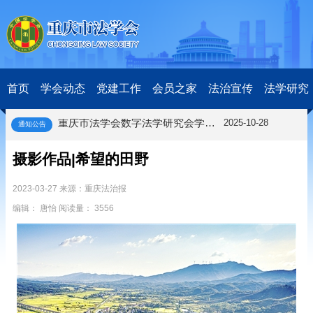
关于开展第十一届“全国杰出青年法学家”评选表彰活动的通知
2026-03-18
研究阐释党的二十届四中全会和中央全面依法治国工作会议精神专项课题立项公示公告
2026-02-28
关于研究阐释党的二十届四中全会和中央全面依法治国工作会议精神专项课题申报工作的通知
2025-12-07
首页
学会动态
党建工作
会员之家
法治宣传
法学研究
第七届“中国—东盟法治论坛”11月20日至22日在渝举办
2025-11-18
重庆市法学会数字法学研究会学术年会拟于11月14日召开
2025-10-28
通知公告
中共重庆市委 重庆市人民政府 关于深入开展向“时代楷模”重庆检察未成年人保护工作团队代表学习活动的决定
2025-10-09
中央政法委印发通知要求学习宣传重庆检察未成年人保护工作团队代表先进事迹
2025-09-30
摄影作品|希望的田野
关于学习运用普法专栏节目《说法》的通知
2025-09-08
第二十届西部法治论坛暨法治宁夏论坛拟获奖论文公示
2025-09-07
2023-03-27 来源：重庆法治报
征稿启事
2025-08-28
编辑： 唐怡 阅读量： 3556
中国法学会2025年度部级法学研究课题立项公告
2025-07-20
中国法学会2025年度部级法学研究课题立项公示公告
2025-07-08
重庆市法学会第五期法学研究立项课题名单公布
2025-05-20
关于开展“2025年青年普法志愿者法治文化基层行”活动的通知
2025-04-22
会议预告 | 中国法学会法学期刊研究会2025年年会将在重庆召开
2025-03-12
关于开展第十一届“全国杰出青年法学家”评选表彰活动的通知
2026-03-18