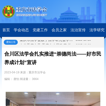
关于开展第十一届“全国杰出青年法学家”评选表彰活动的通知
2026-03-18
研究阐释党的二十届四中全会和中央全面依法治国工作会议精神专项课题立项公示公告
2026-02-28
关于研究阐释党的二十届四中全会和中央全面依法治国工作会议精神专项课题申报工作的通知
2025-12-07
首页
学会动态
党建工作
会员之家
法治宣传
法学研究
第七届“中国—东盟法治论坛”11月20日至22日在渝举办
2025-11-18
重庆市法学会数字法学研究会学术年会拟于11月14日召开
2025-10-28
通知公告
中共重庆市委 重庆市人民政府 关于深入开展向“时代楷模”重庆检察未成年人保护工作团队代表学习活动的决定
2025-10-09
中央政法委印发通知要求学习宣传重庆检察未成年人保护工作团队代表先进事迹
2025-09-30
合川区法学会扎实推进“崇德尚法——好市民
关于学习运用普法专栏节目《说法》的通知
2025-09-08
第二十届西部法治论坛暨法治宁夏论坛拟获奖论文公示
2025-09-07
养成计划”宣讲
征稿启事
2025-08-28
2023-04-19 来源：重庆市法学会
中国法学会2025年度部级法学研究课题立项公告
2025-07-20
中国法学会2025年度部级法学研究课题立项公示公告
2025-07-08
编辑： 唐怡 阅读量： 3664
重庆市法学会第五期法学研究立项课题名单公布
2025-05-20
关于开展“2025年青年普法志愿者法治文化基层行”活动的通知
2025-04-22
会议预告 | 中国法学会法学期刊研究会2025年年会将在重庆召开
2025-03-12
关于开展第十一届“全国杰出青年法学家”评选表彰活动的通知
2026-03-18