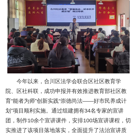
研究阐释党的二十届四中全会和中央全面依法治国工作会议精神专项课题立项公示公告
2026-02-28
关于研究阐释党的二十届四中全会和中央全面依法治国工作会议精神专项课题申报工作的通知
2025-12-07
第七届“中国—东盟法治论坛”11月20日至22日在渝举办
2025-11-18
重庆市法学会数字法学研究会学术年会拟于11月14日召开
2025-10-28
中共重庆市委 重庆市人民政府 关于深入开展向“时代楷模”重庆检察未成年人保护工作团队代表学习活动的决定
2025-10-09
中央政法委印发通知要求学习宣传重庆检察未成年人保护工作团队代表先进事迹
2025-09-30
关于学习运用普法专栏节目《说法》的通知
2025-09-08
第二十届西部法治论坛暨法治宁夏论坛拟获奖论文公示
2025-09-07
征稿启事
2025-08-28
中国法学会2025年度部级法学研究课题立项公告
2025-07-20
中国法学会2025年度部级法学研究课题立项公示公告
2025-07-08
今年以来，合川区法学会联合区社区教育学
重庆市法学会第五期法学研究立项课题名单公布
2025-05-20
关于开展“2025年青年普法志愿者法治文化基层行”活动的通知
2025-04-22
院、区社科联，成功申报并有效推进教育部社区教
会议预告 | 中国法学会法学期刊研究会2025年年会将在重庆召开
2025-03-12
育“能者为师”创新实践“崇德尚法——好市民养成计
划”项目顺利实施。通过组建拥有34名专家的宣讲
团，制作10余个宣讲课件，安排100场宣讲课程，切
实推进了该项目落地落实，全面提升了法治宣讲质