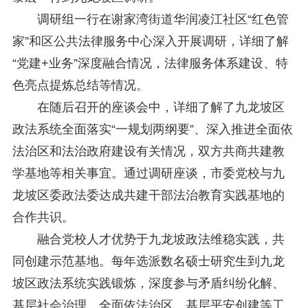
研究阐释党的二十届四中全会和中央全面依法治国工作会议精神专项课题立项公示公告
2026-02-28
调研组一行在谢家湾街道华润凌江社区“红色管
关于研究阐释党的二十届四中全会和中央全面依法治国工作会议精神专项课题申报工作的通知
2025-12-07
家”和区公共法律服务中心深入开展调研，详细了解
第七届“中国—东盟法治论坛”11月20日至22日在渝举办
2025-11-18
重庆市法学会数字法学研究会学术年会拟于11月14日召开
2025-10-28
“党建+业务”深度融合情况，法律服务体系建设、特
中共重庆市委 重庆市人民政府 关于深入开展向“时代楷模”重庆检察未成年人保护工作团队代表学习活动的决定
2025-10-09
色亮点提炼总结等情况。
中央政法委印发通知要求学习宣传重庆检察未成年人保护工作团队代表先进事迹
2025-09-30
在随后召开的座谈会中，详细了解了九龙坡区
关于学习运用普法专栏节目《说法》的通知
2025-09-08
第二十届西部法治论坛暨法治宁夏论坛拟获奖论文公示
2025-09-07
政法系统全面落实“一规划两纲要”、深入推进全面依
征稿启事
2025-08-28
法治区和法治政府建设有关情况，双方共商共建教
中国法学会2025年度部级法学研究课题立项公告
2025-07-20
学基地等相关事宜。通过调研座谈，市委党校与九
中国法学会2025年度部级法学研究课题立项公示公告
2025-07-08
重庆市法学会第五期法学研究立项课题名单公布
2025-05-20
龙坡区委政法委达成共建干部法治教育实践基地的
关于开展“2025年青年普法志愿者法治文化基层行”活动的通知
2025-04-22
合作共识。
会议预告 | 中国法学会法学期刊研究会2025年年会将在重庆召开
2025-03-12
融合党校人才优势于九龙坡政法维稳实践，共
同创建示范基地。每年选派数名硕士研究生到九龙
坡区政法系统实践锻炼，深度参与矛盾纠纷化解、
基层社会治理、全面依法治区、基层平安创建等工