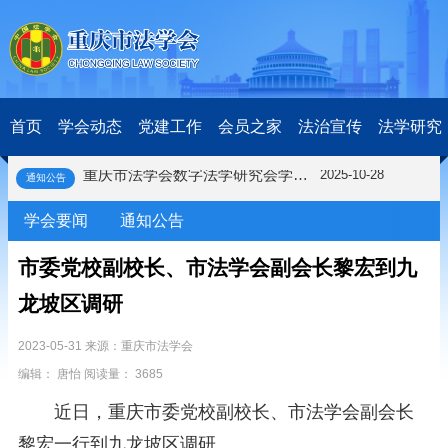
关于开展第十一届“全国杰出青年法学家”评选表彰活动的通知
2026-03-18
研究阐释党的二十届四中全会和中央全面依法治国工作会议精神专项课题立项公示公告
2026-02-28
关于研究阐释党的二十届四中全会和中央全面依法治国工作会议精神专项课题申报工作的通知
2025-12-07
首页
学会动态
党建工作
会员之家
法治宣传
法学研究
第七届“中国—东盟法治论坛”11月20日至22日在渝举办
2025-11-18
重庆市法学会数字法学研究会学术年会拟于11月14日召开
2025-10-28
通知公告
中共重庆市委 重庆市人民政府 关于深入开展向“时代楷模”重庆检察未成年人保护工作团队代表学习活动的决定
2025-10-09
中央政法委印发通知要求学习宣传重庆检察未成年人保护工作团队代表先进事迹
学会要闻
通知公告
2025-09-30
关于学习运用普法专栏节目《说法》的通知
2025-09-08
市委党校副校长、市法学会副会长黎宏到九
第二十届西部法治论坛暨法治宁夏论坛拟获奖论文公示
2025-09-07
征稿启事
2025-08-28
龙坡区调研
中国法学会2025年度部级法学研究课题立项公告
2025-07-20
中国法学会2025年度部级法学研究课题立项公示公告
2025-07-08
2023-05-31 来源：重庆市法学会
重庆市法学会第五期法学研究立项课题名单公布
2025-05-20
编辑： 唐怡 阅读量： 3685
关于开展“2025年青年普法志愿者法治文化基层行”活动的通知
2025-04-22
近日，重庆市委党校副校长、市法学会副会长
会议预告 | 中国法学会法学期刊研究会2025年年会将在重庆召开
2025-03-12
关于开展第十一届“全国杰出青年法学家”评选表彰活动的通知
2026-03-18
黎宏一行到九龙坡区调研。