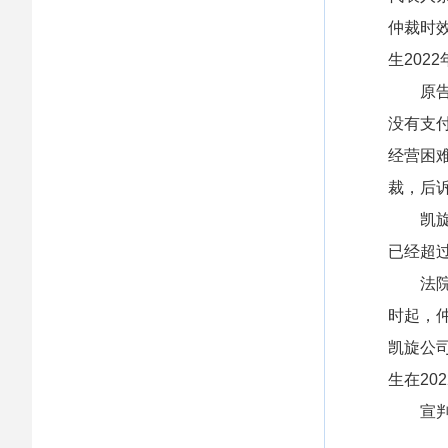
仲裁时
生202
原告李
没有支
经营困
裁，后
凯旋公司
已经超
法院经
时起，仲
凯旋公
生在2
宣判后