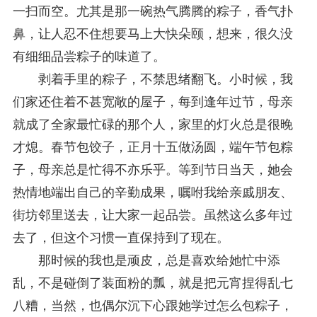
一扫而空。尤其是那一碗热气腾腾的粽子，香气扑
重庆市法学会数字法学研究会学术年会拟于11月14日召开
2025-10-28
中共重庆市委 重庆市人民政府 关于深入开展向“时代楷模”重庆检察未成年人保护工作团队代表学习活动的决定
2025-10-09
鼻，让人忍不住想要马上大快朵颐，想来，很久没
中央政法委印发通知要求学习宣传重庆检察未成年人保护工作团队代表先进事迹
2025-09-30
有细细品尝粽子的味道了。
关于学习运用普法专栏节目《说法》的通知
2025-09-08
剥着手里的粽子，不禁思绪翻飞。小时候，我
第二十届西部法治论坛暨法治宁夏论坛拟获奖论文公示
2025-09-07
征稿启事
2025-08-28
们家还住着不甚宽敞的屋子，每到逢年过节，母亲
中国法学会2025年度部级法学研究课题立项公告
2025-07-20
就成了全家最忙碌的那个人，家里的灯火总是很晚
中国法学会2025年度部级法学研究课题立项公示公告
2025-07-08
才熄。春节包饺子，正月十五做汤圆，端午节包粽
重庆市法学会第五期法学研究立项课题名单公布
2025-05-20
关于开展“2025年青年普法志愿者法治文化基层行”活动的通知
2025-04-22
子，母亲总是忙得不亦乐乎。等到节日当天，她会
会议预告 | 中国法学会法学期刊研究会2025年年会将在重庆召开
2025-03-12
热情地端出自己的辛勤成果，嘱咐我给亲戚朋友、
街坊邻里送去，让大家一起品尝。虽然这么多年过
去了，但这个习惯一直保持到了现在。
那时候的我也是顽皮，总是喜欢给她忙中添
乱，不是碰倒了装面粉的瓢，就是把元宵捏得乱七
八糟，当然，也偶尔沉下心跟她学过怎么包粽子，