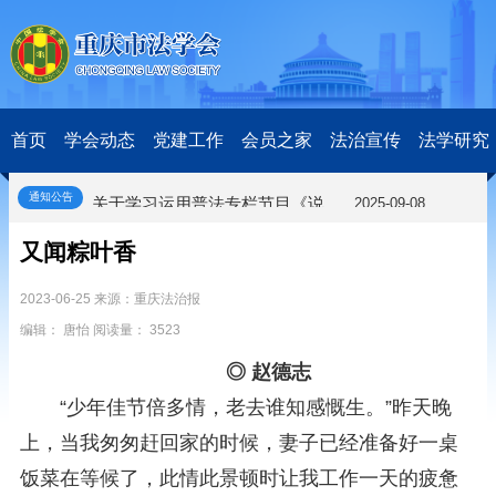
关于开展第十一届“全国杰出青年法学家”评选表彰活动的通知
2026-03-18
研究阐释党的二十届四中全会和中央全面依法治国工作会议精神专项课题立项公示公告
2026-02-28
关于研究阐释党的二十届四中全会和中央全面依法治国工作会议精神专项课题申报工作的通知
2025-12-07
第七届“中国—东盟法治论坛”11月20日至22日在渝举办
2025-11-18
重庆市法学会数字法学研究会学术年会拟于11月14日召开
2025-10-28
首页
学会动态
党建工作
会员之家
法治宣传
法学研究
中共重庆市委 重庆市人民政府 关于深入开展向“时代楷模”重庆检察未成年人保护工作团队代表学习活动的决定
2025-10-09
中央政法委印发通知要求学习宣传重庆检察未成年人保护工作团队代表先进事迹
2025-09-30
通知公告
关于学习运用普法专栏节目《说法》的通知
2025-09-08
第二十届西部法治论坛暨法治宁夏论坛拟获奖论文公示
2025-09-07
又闻粽叶香
征稿启事
2025-08-28
中国法学会2025年度部级法学研究课题立项公告
2025-07-20
2023-06-25 来源：重庆法治报
中国法学会2025年度部级法学研究课题立项公示公告
2025-07-08
编辑： 唐怡 阅读量： 3523
重庆市法学会第五期法学研究立项课题名单公布
2025-05-20
关于开展“2025年青年普法志愿者法治文化基层行”活动的通知
2025-04-22
◎ 赵德志
会议预告 | 中国法学会法学期刊研究会2025年年会将在重庆召开
2025-03-12
“少年佳节倍多情，老去谁知感慨生。”昨天晚
关于开展第十一届“全国杰出青年法学家”评选表彰活动的通知
2026-03-18
研究阐释党的二十届四中全会和中央全面依法治国工作会议精神专项课题立项公示公告
2026-02-28
上，当我匆匆赶回家的时候，妻子已经准备好一桌
关于研究阐释党的二十届四中全会和中央全面依法治国工作会议精神专项课题申报工作的通知
2025-12-07
饭菜在等候了，此情此景顿时让我工作一天的疲惫
第七届“中国—东盟法治论坛”11月20日至22日在渝举办
2025-11-18