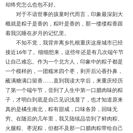
却终究怎么也包不好。
对于不谙世事的孩童时代而言，印象最深刻大
概就是粽子是香的，粽叶是香的，那一缕缕粽香跟
着我沉睡在岁月的记忆里。
不知不觉，我背井离乡扎根重庆这座城市已经
接近16年了。细细想来，这些年还是有几次端午节
让自己难忘。作为一个北方人，印象中的粽子都是
一个模样的，一团糯米四个枣，剥开后沁香扑鼻，
蘸满糖满口留香……直到我读大学后，来重庆经历
了第一个端午节，尝到了人生中第一口腊肉味的粽
子，才明白到底是自己见识浅显了，也才知道原来
真的是橘生南北，粽有甜咸，口味各异，回味无
穷。在随后的几年里，我又陆续品尝到了鲜肉粽、
火腿粽、枣泥粽，但都不及那一口腊肉粽带给自己