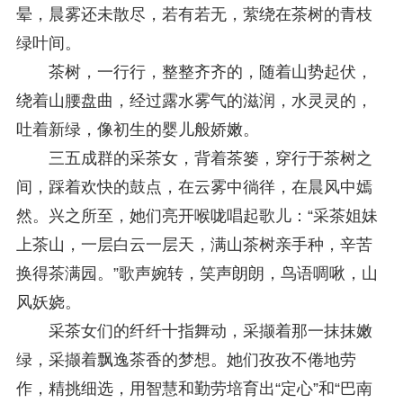
晕，晨雾还未散尽，若有若无，萦绕在茶树的青枝
关于研究阐释党的二十届四中全会和中央全面依法治国工作会议精神专项课题申报工作的通知
2025-12-07
绿叶间。
第七届“中国—东盟法治论坛”11月20日至22日在渝举办
2025-11-18
重庆市法学会数字法学研究会学术年会拟于11月14日召开
2025-10-28
茶树，一行行，整整齐齐的，随着山势起伏，
中共重庆市委 重庆市人民政府 关于深入开展向“时代楷模”重庆检察未成年人保护工作团队代表学习活动的决定
2025-10-09
绕着山腰盘曲，经过露水雾气的滋润，水灵灵的，
中央政法委印发通知要求学习宣传重庆检察未成年人保护工作团队代表先进事迹
2025-09-30
吐着新绿，像初生的婴儿般娇嫩。
关于学习运用普法专栏节目《说法》的通知
2025-09-08
第二十届西部法治论坛暨法治宁夏论坛拟获奖论文公示
2025-09-07
三五成群的采茶女，背着茶篓，穿行于茶树之
征稿启事
2025-08-28
间，踩着欢快的鼓点，在云雾中徜徉，在晨风中嫣
中国法学会2025年度部级法学研究课题立项公告
2025-07-20
然。兴之所至，她们亮开喉咙唱起歌儿：“采茶姐妹
中国法学会2025年度部级法学研究课题立项公示公告
2025-07-08
重庆市法学会第五期法学研究立项课题名单公布
2025-05-20
上茶山，一层白云一层天，满山茶树亲手种，辛苦
关于开展“2025年青年普法志愿者法治文化基层行”活动的通知
2025-04-22
换得茶满园。”歌声婉转，笑声朗朗，鸟语啁啾，山
会议预告 | 中国法学会法学期刊研究会2025年年会将在重庆召开
2025-03-12
风妖娆。
采茶女们的纤纤十指舞动，采撷着那一抹抹嫩
绿，采撷着飘逸茶香的梦想。她们孜孜不倦地劳
作，精挑细选，用智慧和勤劳培育出“定心”和“巴南