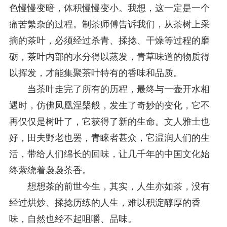
色慢慢变暗，体积慢慢变小。我想，这一定是一个
痛苦繁杂的过程。制茶师傅告诉我们，从茶树上采
摘的茶叶，必须经过杀青、揉捻、干燥等过程的磨
砺，茶叶内部的水分得以蒸发，青草味道的物质得
以挥发，才能集聚茶叶特有的香味和品质。
当茶叶走完了所有的历程，最终与一壶开水相
遇时，仿佛凤凰涅槃般，发生了奇妙的变化，它不
再仅仅是树叶了，它获得了新的生命。文人雅士也
好，田夫野老也罢，青睐者甚众，它温润人们的生
活，带给人们绵长的回味，让几千年的中国文化始
终萦绕着袅袅茶香。
想想茶的前世今生，其实，人生亦如茶，没有
经过烘炒、揉捻历练的人生，难以积淀醇厚的香
味，自然也经不起咀嚼、品味。