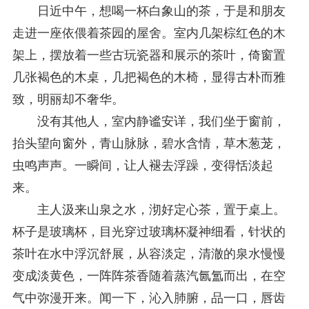
日近中午，想喝一杯白象山的茶，于是和朋友
走进一座依偎着茶园的屋舍。室内几架棕红色的木
架上，摆放着一些古玩瓷器和展示的茶叶，倚窗置
几张褐色的木桌，几把褐色的木椅，显得古朴而雅
致，明丽却不奢华。
没有其他人，室内静谧安详，我们坐于窗前，
抬头望向窗外，青山脉脉，碧水含情，草木葱茏，
虫鸣声声。一瞬间，让人褪去浮躁，变得恬淡起
来。
主人汲来山泉之水，沏好定心茶，置于桌上。
杯子是玻璃杯，目光穿过玻璃杯凝神细看，针状的
茶叶在水中浮沉舒展，从容淡定，清澈的泉水慢慢
变成淡黄色，一阵阵茶香随着蒸汽氤氲而出，在空
气中弥漫开来。闻一下，沁入肺腑，品一口，唇齿