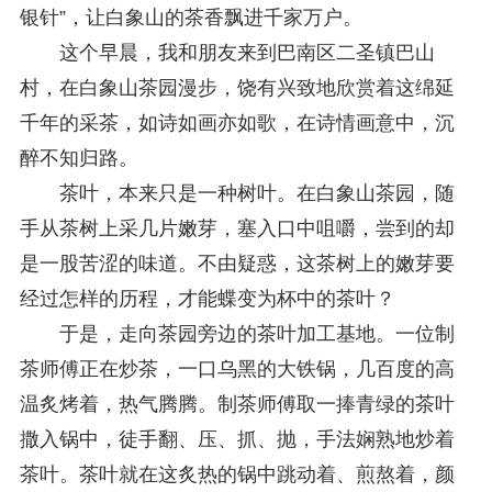
银针”，让白象山的茶香飘进千家万户。
这个早晨，我和朋友来到巴南区二圣镇巴山
村，在白象山茶园漫步，饶有兴致地欣赏着这绵延
千年的采茶，如诗如画亦如歌，在诗情画意中，沉
醉不知归路。
茶叶，本来只是一种树叶。在白象山茶园，随
手从茶树上采几片嫩芽，塞入口中咀嚼，尝到的却
是一股苦涩的味道。不由疑惑，这茶树上的嫩芽要
经过怎样的历程，才能蝶变为杯中的茶叶？
于是，走向茶园旁边的茶叶加工基地。一位制
茶师傅正在炒茶，一口乌黑的大铁锅，几百度的高
温炙烤着，热气腾腾。制茶师傅取一捧青绿的茶叶
撒入锅中，徒手翻、压、抓、抛，手法娴熟地炒着
茶叶。茶叶就在这炙热的锅中跳动着、煎熬着，颜