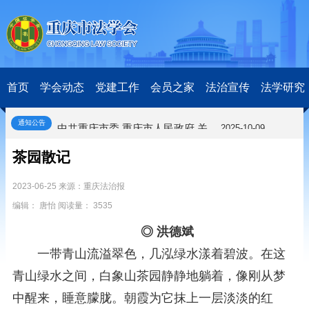
关于开展第十一届“全国杰出青年法学家”评选表彰活动的通知
2026-03-18
研究阐释党的二十届四中全会和中央全面依法治国工作会议精神专项课题立项公示公告
2026-02-28
关于研究阐释党的二十届四中全会和中央全面依法治国工作会议精神专项课题申报工作的通知
2025-12-07
首页
学会动态
党建工作
会员之家
法治宣传
法学研究
第七届“中国—东盟法治论坛”11月20日至22日在渝举办
2025-11-18
重庆市法学会数字法学研究会学术年会拟于11月14日召开
2025-10-28
通知公告
中共重庆市委 重庆市人民政府 关于深入开展向“时代楷模”重庆检察未成年人保护工作团队代表学习活动的决定
2025-10-09
中央政法委印发通知要求学习宣传重庆检察未成年人保护工作团队代表先进事迹
2025-09-30
茶园散记
关于学习运用普法专栏节目《说法》的通知
2025-09-08
第二十届西部法治论坛暨法治宁夏论坛拟获奖论文公示
2025-09-07
2023-06-25 来源：重庆法治报
征稿启事
2025-08-28
编辑： 唐怡 阅读量： 3535
中国法学会2025年度部级法学研究课题立项公告
2025-07-20
中国法学会2025年度部级法学研究课题立项公示公告
2025-07-08
◎ 洪德斌
重庆市法学会第五期法学研究立项课题名单公布
2025-05-20
一带青山流溢翠色，几泓绿水漾着碧波。在这
关于开展“2025年青年普法志愿者法治文化基层行”活动的通知
2025-04-22
青山绿水之间，白象山茶园静静地躺着，像刚从梦
会议预告 | 中国法学会法学期刊研究会2025年年会将在重庆召开
2025-03-12
关于开展第十一届“全国杰出青年法学家”评选表彰活动的通知
2026-03-18
中醒来，睡意朦胧。朝霞为它抹上一层淡淡的红
研究阐释党的二十届四中全会和中央全面依法治国工作会议精神专项课题立项公示公告
2026-02-28