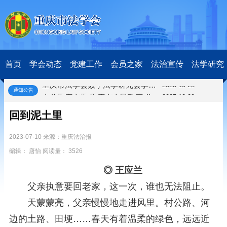
关于开展第十一届“全国杰出青年法学家”评选表彰活动的通知
2026-03-18
研究阐释党的二十届四中全会和中央全面依法治国工作会议精神专项课题立项公示公告
2026-02-28
关于研究阐释党的二十届四中全会和中央全面依法治国工作会议精神专项课题申报工作的通知
2025-12-07
首页
学会动态
党建工作
会员之家
法治宣传
法学研究
第七届“中国—东盟法治论坛”11月20日至22日在渝举办
2025-11-18
重庆市法学会数字法学研究会学术年会拟于11月14日召开
2025-10-28
通知公告
中共重庆市委 重庆市人民政府 关于深入开展向“时代楷模”重庆检察未成年人保护工作团队代表学习活动的决定
2025-10-09
中央政法委印发通知要求学习宣传重庆检察未成年人保护工作团队代表先进事迹
2025-09-30
回到泥土里
关于学习运用普法专栏节目《说法》的通知
2025-09-08
第二十届西部法治论坛暨法治宁夏论坛拟获奖论文公示
2025-09-07
2023-07-10 来源：重庆法治报
征稿启事
2025-08-28
编辑： 唐怡 阅读量： 3526
中国法学会2025年度部级法学研究课题立项公告
2025-07-20
中国法学会2025年度部级法学研究课题立项公示公告
2025-07-08
◎ 王应兰
重庆市法学会第五期法学研究立项课题名单公布
2025-05-20
父亲执意要回老家，这一次，谁也无法阻止。
关于开展“2025年青年普法志愿者法治文化基层行”活动的通知
2025-04-22
天蒙蒙亮，父亲慢慢地走进风里。村公路、河
会议预告 | 中国法学会法学期刊研究会2025年年会将在重庆召开
2025-03-12
关于开展第十一届“全国杰出青年法学家”评选表彰活动的通知
2026-03-18
边的土路、田埂……春天有着温柔的绿色，远远近