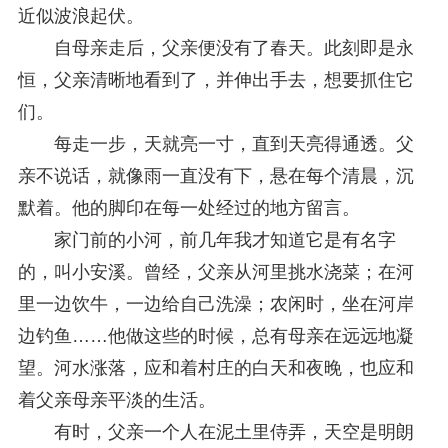
研究阐释党的二十届四中全会和中央全面依法治国工作会议精神专项课题立项公示公告
2026-02-28
近似波浪起伏。
关于研究阐释党的二十届四中全会和中央全面依法治国工作会议精神专项课题申报工作的通知
2025-12-07
自母亲走后，父亲便没有了春天。此刻即是永
第七届“中国—东盟法治论坛”11月20日至22日在渝举办
2025-11-18
重庆市法学会数字法学研究会学术年会拟于11月14日召开
2025-10-28
恒，父亲清晰地看到了，并伸出手去，想要抓住它
中共重庆市委 重庆市人民政府 关于深入开展向“时代楷模”重庆检察未成年人保护工作团队代表学习活动的决定
2025-10-09
们。
中央政法委印发通知要求学习宣传重庆检察未成年人保护工作团队代表先进事迹
2025-09-30
每走一步，天就亮一寸，直到天亮得通透。父
关于学习运用普法专栏节目《说法》的通知
2025-09-08
第二十届西部法治论坛暨法治宁夏论坛拟获奖论文公示
2025-09-07
亲不说话，就像雨一直没有下，悬在每个清晨，沉
征稿启事
2025-08-28
默着。他的脚印在每一处经过的地方留言。
中国法学会2025年度部级法学研究课题立项公告
2025-07-20
家门前的小河，前几年我才知道它是有名字
中国法学会2025年度部级法学研究课题立项公示公告
2025-07-08
重庆市法学会第五期法学研究立项课题名单公布
2025-05-20
的，叫小安溪。曾经，父亲从河里挑水浇菜；在河
关于开展“2025年青年普法志愿者法治文化基层行”活动的通知
2025-04-22
里一边饮牛，一边给自己洗澡；农闲时，坐在河岸
会议预告 | 中国法学会法学期刊研究会2025年年会将在重庆召开
2025-03-12
边钓鱼……他做这些的时候，总有母亲在远远地凝
望。河水涨落，应和着村庄的白天和夜晚，也应和
着父亲母亲平淡的生活。
有时，父亲一个人在泥土里侍弄，天空是明朗