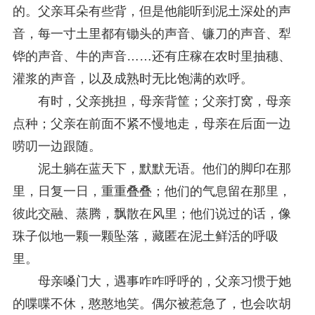
的。父亲耳朵有些背，但是他能听到泥土深处的声
音，每一寸土里都有锄头的声音、镰刀的声音、犁
铧的声音、牛的声音……还有庄稼在农时里抽穗、
灌浆的声音，以及成熟时无比饱满的欢呼。
有时，父亲挑担，母亲背筐；父亲打窝，母亲
点种；父亲在前面不紧不慢地走，母亲在后面一边
唠叨一边跟随。
泥土躺在蓝天下，默默无语。他们的脚印在那
里，日复一日，重重叠叠；他们的气息留在那里，
彼此交融、蒸腾，飘散在风里；他们说过的话，像
珠子似地一颗一颗坠落，藏匿在泥土鲜活的呼吸
里。
母亲嗓门大，遇事咋咋呼呼的，父亲习惯于她
的喋喋不休，憨憨地笑。偶尔被惹急了，也会吹胡