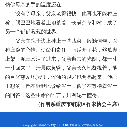
仿佛母亲的手的温度还在。
没有了母亲，父亲老得很快。他再也不能种庄
稼，眼巴巴地看着土地荒着，长满杂草和树，成了
另一个郁郁葱葱的世界。
父亲在院子边上种上一些蔬菜，殷勤伺候，以
种庄稼的心情、使命和责任。南瓜开了花，丝瓜爬
上架，泥土又活了过来，父亲逝去的光阴，都一寸
一寸回来了。清晨或黄昏，父亲长久地凝视着，他
的目光慈爱地抚过，浑浊的眼眸也明亮起来。他心
里想的，都在默默地说给泥土，似乎在等待着泥土
的回答，这些生命的语言，只有泥土懂得。
（作者系重庆市铜梁区作家协会主席）
Copyright© 2020-2022 CQSFXH.ORG.CN 重庆市法学会 版权所有