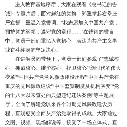
中国法学会2025年度部级法学研究课题立项公示公告
2025-07-08
进入教育基地序厅，大家在观看《总书记的告
重庆市法学会第五期法学研究立项课题名单公布
2025-05-20
诫》专题片后，面对鲜红的党旗，郑重举起右拳庄
关于开展“2025年青年普法志愿者法治文化基层行”活动的通知
2025-04-22
会议预告 | 中国法学会法学期刊研究会2025年年会将在重庆召开
2025-03-12
严宣誓，重温入党誓词。“我志愿加入中国共产党，
拥护党的纲领，遵守党的章程……”在铿锵的誓言
中，党员干部们重忆入党初心，表达为共产主义事
业奋斗终身的坚定决心。
在讲解员的带领下，党员干部们参观了“忠诚核
心、拥戴核心、维护核心、捍卫核心”“新时代的伟大
变革”“中国共产党党风廉政建设历程”“中国共产党在
重庆的党风廉政建设”“中国监察制度及机构演变”“党
的十八大以来查处的典型违纪违法案例”等主题展
厅，全面了解建党以来各个时期党风廉政建设历
程，直观感受全面从严治党取得的成就。大家通过
文图、视频、现场解说等，接受了一场立体式、直