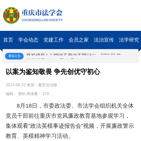
第二十届西部法治论坛暨法治宁夏论坛拟获奖论文公示
2025-09-07
征稿启事
2025-08-28
中国法学会2025年度部级法学研究课题立项公告
2025-07-20
中国法学会2025年度部级法学研究课题立项公示公告
2025-07-08
重庆市法学会第五期法学研究立项课题名单公布
2025-05-20
首页
学会动态
党建工作
会员之家
法治宣传
法学研究
关于开展“2025年青年普法志愿者法治文化基层行”活动的通知
2025-04-22
会议预告 | 中国法学会法学期刊研究会2025年年会将在重庆召开
2025-03-12
通知公告
关于开展第十一届“全国杰出青年法学家”评选表彰活动的通知
2026-03-18
研究阐释党的二十届四中全会和中央全面依法治国工作会议精神专项课题立项公示公告
2026-02-28
以案为鉴知敬畏 争先创优守初心
关于研究阐释党的二十届四中全会和中央全面依法治国工作会议精神专项课题申报工作的通知
2025-12-07
第七届“中国—东盟法治论坛”11月20日至22日在渝举办
2025-11-18
2023-08-22 来源：重庆法治报
重庆市法学会数字法学研究会学术年会拟于11月14日召开
2025-10-28
编辑： 唐怡 阅读量： 470
中共重庆市委 重庆市人民政府 关于深入开展向“时代楷模”重庆检察未成年人保护工作团队代表学习活动的决定
2025-10-09
中央政法委印发通知要求学习宣传重庆检察未成年人保护工作团队代表先进事迹
2025-09-30
8月18日，市委政法委、市法学会组织机关全体
关于学习运用普法专栏节目《说法》的通知
2025-09-08
党员干部前往重庆市党风廉政教育基地参观学习，
第二十届西部法治论坛暨法治宁夏论坛拟获奖论文公示
2025-09-07
集体观看“政法英模事迹报告会”视频，开展廉政警示
征稿启事
2025-08-28
中国法学会2025年度部级法学研究课题立项公告
2025-07-20
教育、英模精神学习活动。