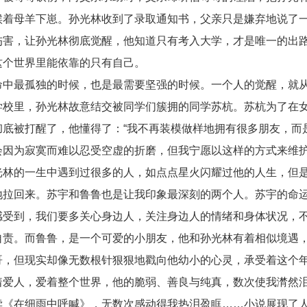
候着母羊下崽。孙光林收到了录取通知书，父亲只是嫌弃地说了一
伤害，让孙光林彻底觉醒，他知道只有考入大学，才是唯一的出
这个世界里能依靠的只有自己。
命中最孤独的时候，也是最需要坚强的时候。一个人的觉醒，就
学校里，孙光林故意结交被同学们簇拥的同学苏杭。苏杭为了在
彻底被打醒了，他懂得了：“我不再装模做样地拥有很多朋友，而
会因为寂寞而难以忍受空虚的折磨，但我宁愿以这样的方式来维护
光林的一生中遇到过很多的人，如点点星火闪耀过他的人生，但
地拉回来。苏宇和鲁鲁也是让我印象最深刻的两个人。苏宇的命
感受到，我们要多关心身边人，关注身边人的情绪和身体状况，
自责。而鲁鲁，是一个可爱的小朋友，他和孙光林有着相似境遇
哥，但现实却像无数根针狠狠地戳向他幼小的心灵，承受着这个
着爱人，爱着整个世界，他的脆弱、善良与纯真，数次使我潸然
读《在细雨中呼喊》，无数次感动得我热泪盈眶……小说展现了