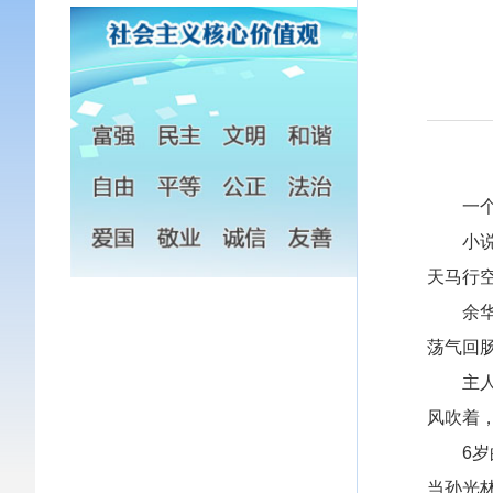
一个秋
小
天马行
余
荡气回
主
风吹着
6
当孙光