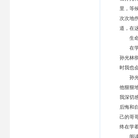
里，等
次次地
道，在
生
在
孙光林
时我也
孙
他狠狠
我深切
后悔和
己的哥
终在学
阅