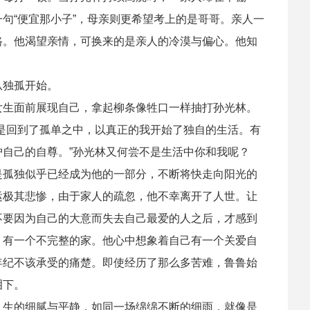
句“便宜那小子”，母亲则更希望考上的是哥哥。亲人一
路。他渴望亲情，可换来的是亲人的冷漠与偏心。他知
从独孤开始。
女生面前展现自己，拿起柳条像牲口一样抽打孙光林。
是回到了孤单之中，以真正的我开始了独自的生活。有
自己的自尊。”孙光林又何尝不是生活中你和我呢？
是孤独似乎已经成为他的一部分，不断将快走向阳光的
运极其悲惨，由于家人的疏忽，他不幸离开了人世。让
不要因为自己的大意而失去自己最爱的人之后，才感到
，有一个不完整的家。他心中想象着自己有一个关爱自
年纪不该承受的痛楚。即使经历了那么多苦难，鲁鲁始
泪下。
人生的细腻与平静，如同一场绵绵不断的细雨，就像是