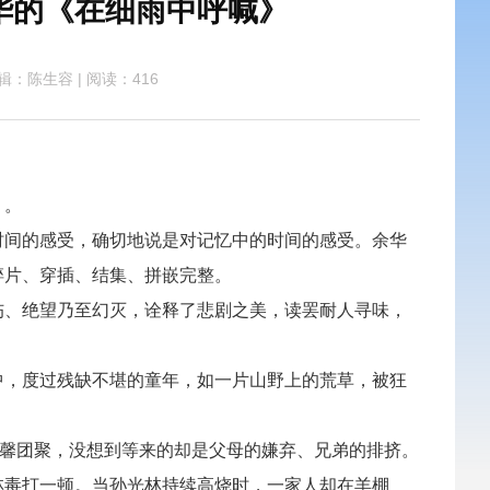
华的《在细雨中呼喊》
辑：陈生容
|
阅读：416
》。
时间的感受，确切地说是对记忆中的时间的感受。余华
碎片、穿插、结集、拼嵌完整。
伤、绝望乃至幻灭，诠释了悲剧之美，读罢耐人寻味，
中，度过残缺不堪的童年，如一片山野上的荒草，被狂
温馨团聚，没想到等来的却是父母的嫌弃、兄弟的排挤。
林毒打一顿。当孙光林持续高烧时，一家人却在羊棚