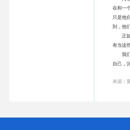
在和一
只是他
到，他
正
有当这
我
自己，
来源：