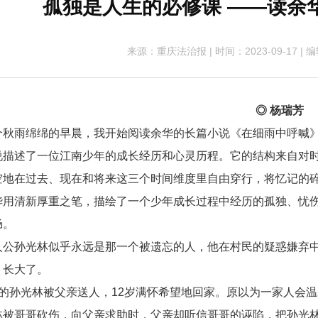
孤独是人生的必修课 ——读余
来源：重庆法治报
|
时间：2023-09-17
|
编
◎ 杨瑞芳
雨绵绵的早晨，我开始阅读余华的长篇小说《在细雨中呼喊
说描述了一位江南少年的成长经历和心灵历程。它的结构来自对
空地在过去、现在和将来这三个时间维度里自由穿行，将忆记的
华用清新厚重之笔，描绘了一个少年成长过程中经历的孤独、忧
肠。
人公孙光林似乎永远是那一个被遗忘的人，他在村民的疑惑嫌弃
，长大了。
岁的孙光林被父亲送人，12岁满怀希望地回家。原以为一家人会
林被哥哥砍伤，向父亲求助时，父亲却听信哥哥的诬陷，把孙光