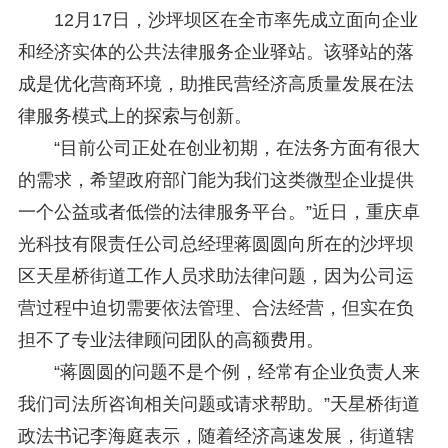
研究阐释党的二十届四中全会和中央全面依法治国工作会议精神专项课题立项公示公告
2026-02-28
12月17日，沙坪坝区在全市率先成立面向企业
关于研究阐释党的二十届四中全会和中央全面依法治国工作会议精神专项课题申报工作的通知
2025-12-07
和经济实体的公共法律服务企业驿站。该驿站的落
第七届“中国—东盟法治论坛”11月20日至22日在渝举办
2025-11-18
重庆市法学会数字法学研究会学术年会拟于11月14日召开
2025-10-28
成是优化营商环境，助推民营经济高质量发展在法
中共重庆市委 重庆市人民政府 关于深入开展向“时代楷模”重庆检察未成年人保护工作团队代表学习活动的决定
2025-10-09
律服务模式上的探索与创新。
中央政法委印发通知要求学习宣传重庆检察未成年人保护工作团队代表先进事迹
2025-09-30
“目前公司正处在创业初期，在法务方面有很大
关于学习运用普法专栏节目《说法》的通知
2025-09-08
第二十届西部法治论坛暨法治宁夏论坛拟获奖论文公示
2025-09-07
的需求，希望政府部门能为我们这类微型企业提供
征稿启事
2025-08-28
一个公益或者低偿的法律服务平台。”近日，重庆卓
中国法学会2025年度部级法学研究课题立项公告
2025-07-20
光科技有限责任公司总经理蒋圆圆向所在的沙坪坝
中国法学会2025年度部级法学研究课题立项公示公告
2025-07-08
重庆市法学会第五期法学研究立项课题名单公布
2025-05-20
区天星桥街道工作人员求助法律问题，因为公司运
关于开展“2025年青年普法志愿者法治文化基层行”活动的通知
2025-04-22
营过程中迫切需要依法管理、合法经营，但实在负
会议预告 | 中国法学会法学期刊研究会2025年年会将在重庆召开
2025-03-12
担不了专业法律顾问团队的高额费用。
“蒋圆圆的问题不是个例，经常有企业负责人来
我们司法所咨询相关问题或请求帮助。”天星桥街道
政法书记李海庭表示，随着经济高速发展，街道辖