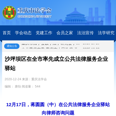
关于开展第十一届“全国杰出青年法学家”评选表彰活动的通知
2026-03-18
研究阐释党的二十届四中全会和中央全面依法治国工作会议精神专项课题立项公示公告
2026-02-28
关于研究阐释党的二十届四中全会和中央全面依法治国工作会议精神专项课题申报工作的通知
2025-12-07
首页
学会动态
党建工作
会员之家
法治宣传
法学研究
第七届“中国—东盟法治论坛”11月20日至22日在渝举办
2025-11-18
重庆市法学会数字法学研究会学术年会拟于11月14日召开
2025-10-28
通知公告
中共重庆市委 重庆市人民政府 关于深入开展向“时代楷模”重庆检察未成年人保护工作团队代表学习活动的决定
2025-10-09
中央政法委印发通知要求学习宣传重庆检察未成年人保护工作团队代表先进事迹
2025-09-30
沙坪坝区在全市率先成立公共法律服务企业
关于学习运用普法专栏节目《说法》的通知
2025-09-08
第二十届西部法治论坛暨法治宁夏论坛拟获奖论文公示
2025-09-07
驿站
征稿启事
2025-08-28
中国法学会2025年度部级法学研究课题立项公告
2020-12-24 来源：重庆法学会
2025-07-20
中国法学会2025年度部级法学研究课题立项公示公告
2025-07-08
编辑： 唐怡 阅读量： 544
重庆市法学会第五期法学研究立项课题名单公布
2025-05-20
关于开展“2025年青年普法志愿者法治文化基层行”活动的通知
2025-04-22
12月17日，蒋圆圆（中）在公共法律服务企业驿站
会议预告 | 中国法学会法学期刊研究会2025年年会将在重庆召开
2025-03-12
关于开展第十一届“全国杰出青年法学家”评选表彰活动的通知
2026-03-18
向律师咨询问题