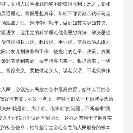
好，党和人民事业就能够不断取得胜利；反之，党和
懂弄通理论、掌握思想真谛。年轻干部要刻苦钻研马克
立场观点方法、道理学理哲理，做到知其言更知其义、
时跟进学，运用党的科学理论优化思想方法，解决思想
、价值观和权力观、政绩观、事业观，使自己的思维方
实际出发谋划事业和工作，使提出的点子、政策、方案
决策部署落到实处。要坚持真抓实干、狠抓落实，一切
义、官僚主义。要把做老实人、说老实话、干老实事作
人民，必须把人民放在心中最高位置，始终以百姓心
要做官当老爷，在这一点上，年轻干部从一开始就要想清
决好“我是谁、为了谁、依靠谁”的问题，不断追求“我
交几个能说心里话的基层朋友，这样才有利于了解真实
兴的初心使命，始终坚守党全心全意为人民服务的根本