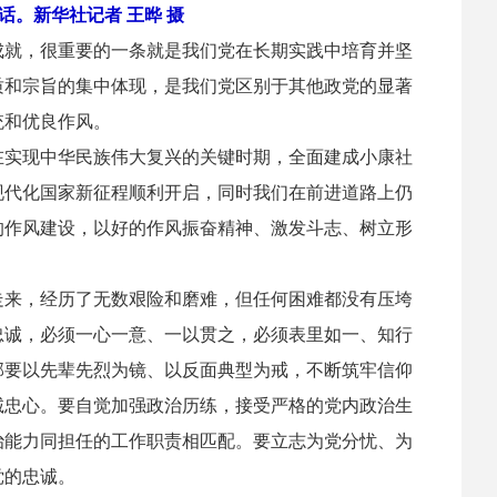
。新华社记者 王晔 摄
就，很重要的一条就是我们党在长期实践中培育并坚
质和宗旨的集中体现，是我们党区别于其他政党的显著
统和优良作风。
实现中华民族伟大复兴的关键时期，全面建成小康社
现代化国家新征程顺利开启，同时我们在前进道路上仍
的作风建设，以好的作风振奋精神、激发斗志、树立形
来，经历了无数艰险和磨难，但任何困难都没有压垮
忠诚，必须一心一意、一以贯之，必须表里如一、知行
部要以先辈先烈为镜、以反面典型为戒，不断筑牢信仰
诚忠心。要自觉加强政治历练，接受严格的党内政治生
治能力同担任的工作职责相匹配。要立志为党分忧、为
党的忠诚。