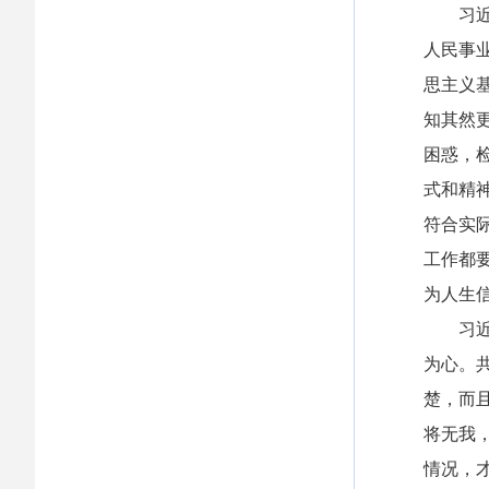
习近平
人民事
思主义
知其然
困惑，
式和精
符合实
工作都
为人生
习近平
为心。
楚，而
将无我
情况，