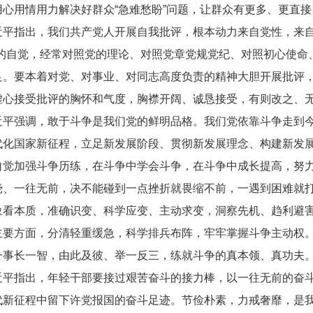
用心用情用力解决好群众“急难愁盼”问题，让群众有更多、更直
指出，我们共产党人开展自我批评，根本动力来自党性，来自
”的自觉，经常对照党的理论、对照党章党规党纪、对照初心使命
足。要本着对党、对事业、对同志高度负责的精神大胆开展批评
虚心接受批评的胸怀和气度，胸襟开阔、诚恳接受，有则改之、
强调，敢于斗争是我们党的鲜明品格。我们党依靠斗争走到今
代化国家新征程，立足新发展阶段、贯彻新发展理念、构建新发
自觉加强斗争历练，在斗争中学会斗争，在斗争中成长提高，努
挠、一往无前，决不能碰到一点挫折就畏缩不前，一遇到困难就
象看本质，准确识变、科学应变、主动求变，洞察先机、趋利避
主要方面，分清轻重缓急，科学排兵布阵，牢牢掌握斗争主动权
一事长一智，由此及彼、举一反三，练就斗争的真本领、真功夫
指出，年轻干部要接过艰苦奋斗的接力棒，以一往无前的奋斗
代新征程中留下许党报国的奋斗足迹。节俭朴素，力戒奢靡，是