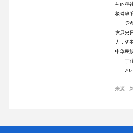
斗的精
极健康
陈希主
发展史
力，切
中华民
丁薛祥
202
来源：