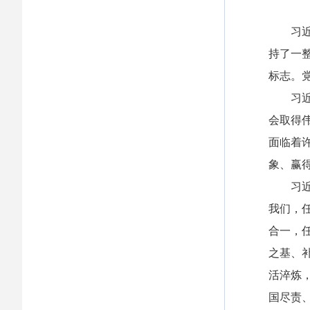
习近平
持了一
标志。
习近平
会取得
面临着
象、赢
习近平
我们，
合一，
之基、
活淬炼
国尽责