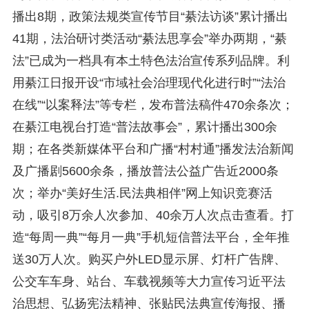
播出8期，政策法规类宣传节目“綦法访谈”累计播出
41期，法治研讨类活动“綦法思享会”举办两期，“綦
法”已成为一档具有本土特色法治宣传系列品牌。利
用綦江日报开设“市域社会治理现代化进行时”“法治
在线”“以案释法”等专栏，发布普法稿件470余条次；
在綦江电视台打造“普法故事会”，累计播出300余
期；在各类新媒体平台和广播“村村通”播发法治新闻
及广播剧5600余条，播放普法公益广告近2000条
次；举办“美好生活.民法典相伴”网上知识竞赛活
动，吸引8万余人次参加、40余万人次点击查看。打
造“每周一典”“每月一典”手机短信普法平台，全年推
送30万人次。购买户外LED显示屏、灯杆广告牌、
公交车车身、站台、车载视频等大力宣传习近平法
治思想、弘扬宪法精神、张贴民法典宣传海报、播