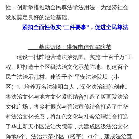
第七届“中国—东盟法治论坛”11月20日至22日在渝举办
2025-11-18
性，创新举措推动全民尊法学法用法，为经济社会
重庆市法学会数字法学研究会学术年会拟于11月14日召开
2025-10-28
发展奠定良好的法治基础。
中共重庆市委 重庆市人民政府 关于深入开展向“时代楷模”重庆检察未成年人保护工作团队代表学习活动的决定
2025-10-09
紧扣全面性做实“三件要事”，促进全民尊法
中央政法委印发通知要求学习宣传重庆检察未成年人保护工作团队代表先进事迹
2025-09-30
关于学习运用普法专栏节目《说法》的通知
2025-09-08
第二十届西部法治论坛暨法治宁夏论坛拟获奖论文公示
2025-09-07
綦法访谈：讲解电信诈骗防范
征稿启事
2025-08-28
建设一批阵地营造法治氛围。实施“十百千万”工
中国法学会2025年度部级法学研究课题立项公告
2025-07-20
中国法学会2025年度部级法学研究课题立项公示公告
2025-07-08
程，即打造十个区级法治文化示范阵地、创建百个
重庆市法学会第五期法学研究立项课题名单公布
2025-05-20
民主法治示范村、建设千个“平安法治院坝（小
关于开展“2025年青年普法志愿者法治文化基层行”活动的通知
2025-04-22
区）”、培养万名法律明白人，深化法治细胞创建。
会议预告 | 中国法学会法学期刊研究会2025年年会将在重庆召开
2025-03-12
将法治文化与地方文化紧密结合打造了版画院法治
文化广场，将乡村振兴与普法宣传结合打造了中华
村法治文化长廊，将红色文化与社会治理结合打造
了华上新天小区法治大院等，共建成区级法治文化
阵地5个、法治示范小区（楼宇）71个，建成法治宣