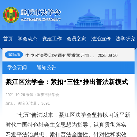
关于开展第十一届“全国杰出青年法学家”评选表彰活动的通知
2026-03-18
研究阐释党的二十届四中全会和中央全面依法治国工作会议精神专项课题立项公示公告
2026-02-28
关于研究阐释党的二十届四中全会和中央全面依法治国工作会议精神专项课题申报工作的通知
2025-12-07
第七届“中国—东盟法治论坛”11月20日至22日在渝举办
2025-11-18
首页
学会动态
党建工作
会员之家
法治宣传
法学研究
重庆市法学会数字法学研究会学术年会拟于11月14日召开
2025-10-28
中共重庆市委 重庆市人民政府 关于深入开展向“时代楷模”重庆检察未成年人保护工作团队代表学习活动的决定
2025-10-09
中央政法委印发通知要求学习宣传重庆检察未成年人保护工作团队代表先进事迹
2025-09-30
通知公告
关于学习运用普法专栏节目《说法》的通知
2025-09-08
学会要闻
通知公告
第二十届西部法治论坛暨法治宁夏论坛拟获奖论文公示
2025-09-07
征稿启事
2025-08-28
綦江区法学会：紧扣“三性”推出普法新模式
中国法学会2025年度部级法学研究课题立项公告
2025-07-20
中国法学会2025年度部级法学研究课题立项公示公告
2025-07-08
2021-10-26 来源：重庆市法学会
重庆市法学会第五期法学研究立项课题名单公布
2025-05-20
编辑： 唐怡 阅读量： 3691
关于开展“2025年青年普法志愿者法治文化基层行”活动的通知
2025-04-22
会议预告 | 中国法学会法学期刊研究会2025年年会将在重庆召开
2025-03-12
“七五”普法以来，綦江区法学会坚持以习近平新
关于开展第十一届“全国杰出青年法学家”评选表彰活动的通知
2026-03-18
时代中国特色社会主义思想为指导，认真贯彻落实
研究阐释党的二十届四中全会和中央全面依法治国工作会议精神专项课题立项公示公告
2026-02-28
习近平法治思想，紧扣普法全面性、针对性和实效
关于研究阐释党的二十届四中全会和中央全面依法治国工作会议精神专项课题申报工作的通知
2025-12-07