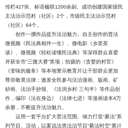
传栏427块、标语楹联1200余副。成功创建国家级民
主法治示范村（社区）2个，市级民主法治示范村
（社区）64个。
创作一摞作品提升法治魅力。自主创作的普法
微视频《民法典相伴一生》、微电影《乡里茶
谈》、微视频《轻松读懂民法典》等深得群众喜爱
并获全市“三微大赛”奖项；拍摄的《贪婪的村官》
《变味的服务》等本地警示教育片让干部群众更加
尊崇敬畏法律；激发全民参与法治漫画、版画、矿
砂画、法治手抄报、《法润乡村·三句半》等作品创
作，编印《法在身边》《法律七进》等漫画读本4万
余册，不断提升法治魅力。
运用一套平台扩大普法范围。倾力打造“綦法”系
列节目、活动，以案说法类法治节目“綦法时空”累计