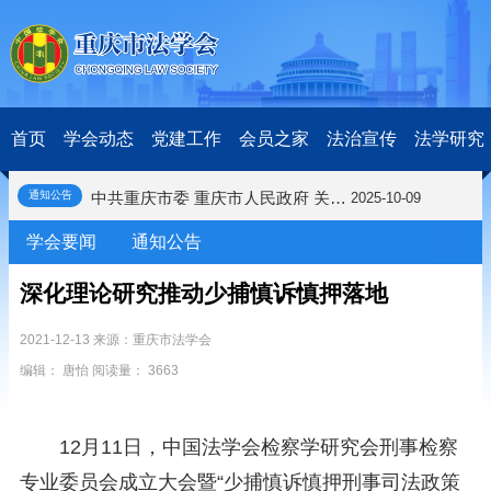
关于开展第十一届“全国杰出青年法学家”评选表彰活动的通知
2026-03-18
研究阐释党的二十届四中全会和中央全面依法治国工作会议精神专项课题立项公示公告
2026-02-28
关于研究阐释党的二十届四中全会和中央全面依法治国工作会议精神专项课题申报工作的通知
2025-12-07
首页
学会动态
党建工作
会员之家
法治宣传
法学研究
第七届“中国—东盟法治论坛”11月20日至22日在渝举办
2025-11-18
重庆市法学会数字法学研究会学术年会拟于11月14日召开
2025-10-28
中共重庆市委 重庆市人民政府 关于深入开展向“时代楷模”重庆检察未成年人保护工作团队代表学习活动的决定
2025-10-09
通知公告
中央政法委印发通知要求学习宣传重庆检察未成年人保护工作团队代表先进事迹
2025-09-30
学会要闻
通知公告
关于学习运用普法专栏节目《说法》的通知
2025-09-08
第二十届西部法治论坛暨法治宁夏论坛拟获奖论文公示
2025-09-07
深化理论研究推动少捕慎诉慎押落地
征稿启事
2025-08-28
中国法学会2025年度部级法学研究课题立项公告
2025-07-20
2021-12-13 来源：重庆市法学会
中国法学会2025年度部级法学研究课题立项公示公告
2025-07-08
编辑： 唐怡 阅读量： 3663
重庆市法学会第五期法学研究立项课题名单公布
2025-05-20
关于开展“2025年青年普法志愿者法治文化基层行”活动的通知
2025-04-22
会议预告 | 中国法学会法学期刊研究会2025年年会将在重庆召开
2025-03-12
12月11日，中国法学会检察学研究会刑事检察
关于开展第十一届“全国杰出青年法学家”评选表彰活动的通知
2026-03-18
专业委员会成立大会暨“少捕慎诉慎押刑事司法政策
研究阐释党的二十届四中全会和中央全面依法治国工作会议精神专项课题立项公示公告
2026-02-28