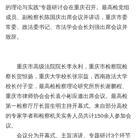
关于研究阐释党的二十届四中全会和中央全面依法治国工作会议精神专项课题申报工作的通知
2025-12-07
的理论与实践”专题研讨会在重庆召开。最高检党组
第七届“中国—东盟法治论坛”11月20日至22日在渝举办
2025-11-18
成员、副检察长陈国庆出席会议并讲话，重庆市委
重庆市法学会数字法学研究会学术年会拟于11月14日召开
2025-10-28
常委、政法委书记、市法学会会长刘强出席会议并
中共重庆市委 重庆市人民政府 关于深入开展向“时代楷模”重庆检察未成年人保护工作团队代表学习活动的决定
2025-10-09
中央政法委印发通知要求学习宣传重庆检察未成年人保护工作团队代表先进事迹
2025-09-30
致辞。
关于学习运用普法专栏节目《说法》的通知
2025-09-08
第二十届西部法治论坛暨法治宁夏论坛拟获奖论文公示
2025-09-07
征稿启事
2025-08-28
中国法学会2025年度部级法学研究课题立项公告
2025-07-20
重庆市高级法院院长李永利，重庆市检察院检
中国法学会2025年度部级法学研究课题立项公示公告
2025-07-08
察长贺恒扬，重庆大学校长张宗益，西南政法大学
重庆市法学会第五期法学研究立项课题名单公布
2025-05-20
校长付子堂，最高检检察理论研究所所长谢鹏程、
关于开展“2025年青年普法志愿者法治文化基层行”活动的通知
2025-04-22
会议预告 | 中国法学会法学期刊研究会2025年年会将在重庆召开
2025-03-12
重庆市律师协会会长袁小彬应邀出席会议。最高检
第一检察厅厅长苗生明主持开幕式。来自部分高校
的专家学者和检察机关实务人员共计150余人参加会
议。
会议分为开幕式、主旨演讲、专题研讨3个环节