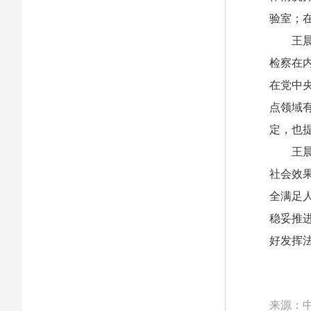
验室；
王晨在
检察在
在党中
点领域
定，也
王晨强
社会效
全满足
稳妥推
好发挥
来源：