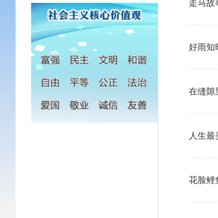
走马故
好雨知
在缝隙
人生最
花脸鲤