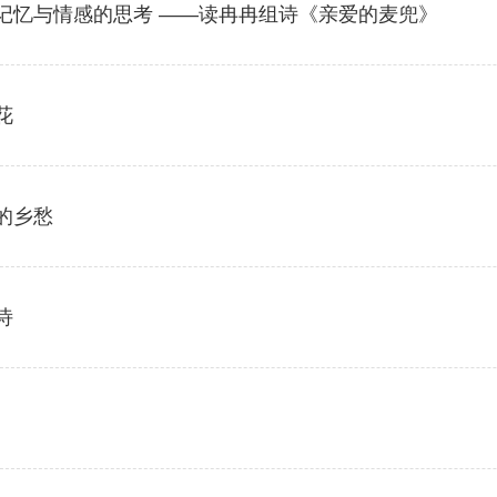
记忆与情感的思考 ——读冉冉组诗《亲爱的麦兜》
花
的乡愁
诗