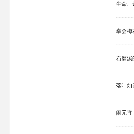
生命、
幸会梅
石磨溪
落叶如
闹元宵