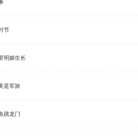
事
时节
里明媚生长
美是军旅
鱼跳龙门