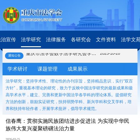
关于开展第十一届“全国杰出青年法学家”评选表彰活动的通知
2026-03-18
研究阐释党的二十届四中全会和中央全面依法治国工作会议精神专项课题立项公示公告
2026-02-28
关于研究阐释党的二十届四中全会和中央全面依法治国工作会议精神专项课题申报工作的通知
2025-12-07
法治宣传
法学研究
法律服务
各研究会
文件资料
法学文
第七届“中国—东盟法治论坛”11月20日至22日在渝举办
2025-11-18
重庆市法学会数字法学研究会学术年会拟于11月14日召开
2025-10-28
通知公告
中共重庆市委 重庆市人民政府 关于深入开展向“时代楷模”重庆检察未成年人保护工作团队代表学习活动的决定
2025-10-09
中央政法委印发通知要求学习宣传重庆检察未成年人保护工作团队代表先进事迹
2025-09-30
学术研讨
课题管理
成果展示
关于学习运用普法专栏节目《说法》的通知
2025-09-08
法学研究：坚持学术性、理论性的办刊宗旨，坚持精品意识，实行“双百
第二十届西部法治论坛暨法治宁夏论坛拟获奖论文公示
2025-09-07
方针”，重视基本理论的研究，致力于反映中国法学研究的最新成果和最
征稿启事
2025-08-28
高学术水平，建立、完善和更新中国法学各学科的理论体系。提倡研究
中国法学会2025年度部级法学研究课题立项公告
2025-07-20
方法的创新，鼓励实证研究，扶持弱势学科、新兴学科和交叉学科，培
中国法学会2025年度部级法学研究课题立项公示公告
2025-07-08
养和扶持年轻作者，开展学术批评，倡导学术规范。
重庆市法学会第五期法学研究立项课题名单公布
2025-05-20
关于开展“2025年青年普法志愿者法治文化基层行”活动的通知
2025-04-22
信春鹰：贯彻实施民族团结进步促进法 为实现中华民
会议预告 | 中国法学会法学期刊研究会2025年年会将在重庆召开
2025-03-12
族伟大复兴凝聚磅礴法治力量
关于开展第十一届“全国杰出青年法学家”评选表彰活动的通知
2026-03-18
2026-03-25