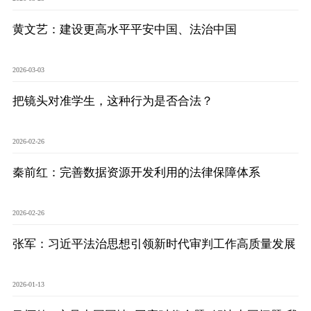
研究阐释党的二十届四中全会和中央全面依法治国工作会议精神专项课题立项公示公告
2026-02-28
关于研究阐释党的二十届四中全会和中央全面依法治国工作会议精神专项课题申报工作的通知
2025-12-07
黄文艺：建设更高水平平安中国、法治中国
第七届“中国—东盟法治论坛”11月20日至22日在渝举办
2025-11-18
重庆市法学会数字法学研究会学术年会拟于11月14日召开
2025-10-28
2026-03-03
中共重庆市委 重庆市人民政府 关于深入开展向“时代楷模”重庆检察未成年人保护工作团队代表学习活动的决定
2025-10-09
中央政法委印发通知要求学习宣传重庆检察未成年人保护工作团队代表先进事迹
2025-09-30
把镜头对准学生，这种行为是否合法？
关于学习运用普法专栏节目《说法》的通知
2025-09-08
第二十届西部法治论坛暨法治宁夏论坛拟获奖论文公示
2025-09-07
征稿启事
2025-08-28
2026-02-26
中国法学会2025年度部级法学研究课题立项公告
2025-07-20
秦前红：完善数据资源开发利用的法律保障体系
中国法学会2025年度部级法学研究课题立项公示公告
2025-07-08
重庆市法学会第五期法学研究立项课题名单公布
2025-05-20
关于开展“2025年青年普法志愿者法治文化基层行”活动的通知
2025-04-22
2026-02-26
会议预告 | 中国法学会法学期刊研究会2025年年会将在重庆召开
2025-03-12
张军：习近平法治思想引领新时代审判工作高质量发展
2026-01-13