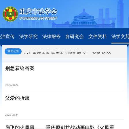
关于开展第十一届“全国杰出青年法学家”评选表彰活动的通知
2026-03-18
研究阐释党的二十届四中全会和中央全面依法治国工作会议精神专项课题立项公示公告
2026-02-28
关于研究阐释党的二十届四中全会和中央全面依法治国工作会议精神专项课题申报工作的通知
2025-12-07
法治宣传
法学研究
法律服务
各研究会
文件资料
法学文
第七届“中国—东盟法治论坛”11月20日至22日在渝举办
2025-11-18
重庆市法学会数字法学研究会学术年会拟于11月14日召开
2025-10-28
通知公告
中共重庆市委 重庆市人民政府 关于深入开展向“时代楷模”重庆检察未成年人保护工作团队代表学习活动的决定
2025-10-09
中央政法委印发通知要求学习宣传重庆检察未成年人保护工作团队代表先进事迹
2025-09-30
关于学习运用普法专栏节目《说法》的通知
2025-09-08
别急着给答案
第二十届西部法治论坛暨法治宁夏论坛拟获奖论文公示
2025-09-07
征稿启事
2025-08-28
2025-08-24
中国法学会2025年度部级法学研究课题立项公告
2025-07-20
中国法学会2025年度部级法学研究课题立项公示公告
2025-07-08
父爱的折痕
重庆市法学会第五期法学研究立项课题名单公布
2025-05-20
关于开展“2025年青年普法志愿者法治文化基层行”活动的通知
2025-04-22
2025-08-24
会议预告 | 中国法学会法学期刊研究会2025年年会将在重庆召开
2025-03-12
关于开展第十一届“全国杰出青年法学家”评选表彰活动的通知
2026-03-18
腾飞的火凤凰 ——重庆原创抗战动画电影《火凤重