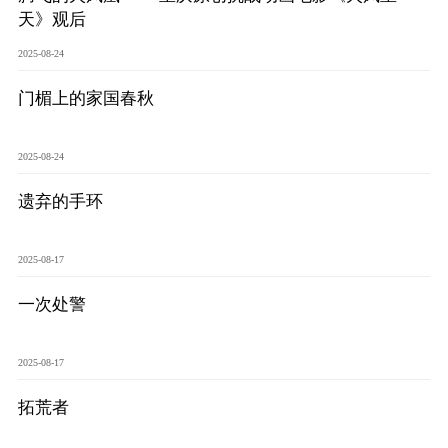
研究阐释党的二十届四中全会和中央全面依法治国工作会议精神专项课题立项公示公告
2026-02-28
天》观后
关于研究阐释党的二十届四中全会和中央全面依法治国工作会议精神专项课题申报工作的通知
2025-12-07
第七届“中国—东盟法治论坛”11月20日至22日在渝举办
2025-11-18
2025-08-24
重庆市法学会数字法学研究会学术年会拟于11月14日召开
2025-10-28
门楣上的家国春秋
中共重庆市委 重庆市人民政府 关于深入开展向“时代楷模”重庆检察未成年人保护工作团队代表学习活动的决定
2025-10-09
中央政法委印发通知要求学习宣传重庆检察未成年人保护工作团队代表先进事迹
2025-09-30
关于学习运用普法专栏节目《说法》的通知
2025-09-08
2025-08-24
第二十届西部法治论坛暨法治宁夏论坛拟获奖论文公示
2025-09-07
征稿启事
2025-08-28
遗弃的手环
中国法学会2025年度部级法学研究课题立项公告
2025-07-20
中国法学会2025年度部级法学研究课题立项公示公告
2025-07-08
2025-08-17
重庆市法学会第五期法学研究立项课题名单公布
2025-05-20
关于开展“2025年青年普法志愿者法治文化基层行”活动的通知
2025-04-22
一次处警
会议预告 | 中国法学会法学期刊研究会2025年年会将在重庆召开
2025-03-12
2025-08-17
拓荒者